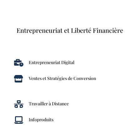
Entrepreneuriat et Liberté Financière

Entrepreneuriat Digital

Ventes et Stratégies de Conversion

Travailler à Distance

Infoproduits