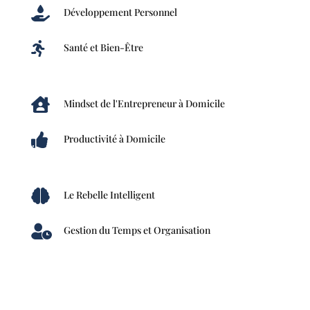

Développement Personnel

Santé et Bien-Être

Mindset de l'Entrepreneur à Domicile

Productivité à Domicile

Le Rebelle Intelligent

Gestion du Temps et Organisation