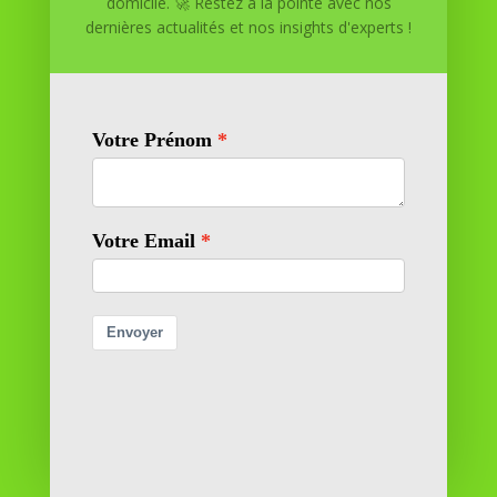
domicile. 🚀 Restez à la pointe avec nos
dernières actualités et nos insights d'experts !
Réussite à Domicile
Réussite à Domicile est votre partenaire de confiance
pour atteindre vos objectifs depuis le confort de votre
maison. Nous offrons des solutions personnalisées pour
vous aider à réussir.
SOMMAIRE DU SITE
Adresse
11 rue Richelieu
69100 VILLEURBANNE
Contactez-nous