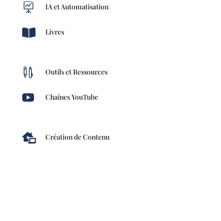

IA et Automatisation

Livres

Outils et Ressources

Chaînes YouTube

Création de Contenu