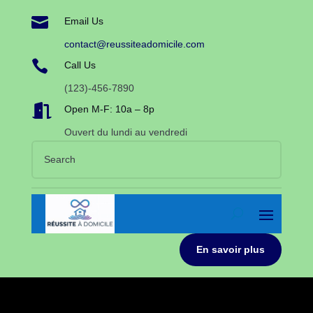

Email Us
contact@reussiteadomicile.com

Call Us
(123)-456-7890

Open M-F: 10a – 8p
Ouvert du lundi au vendredi
En savoir plus