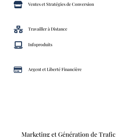

Ventes et Stratégies de Conversion

Travailler à Distance

Infoproduits

Argent et Liberté Financière
Marketing et Génération de Trafic