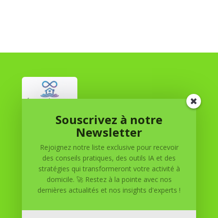
Souscrivez à notre
Réussite à Domicile
Newsletter
Rejoignez notre liste exclusive pour recevoir
Réussite à Domicile est votre partenaire de confiance
des conseils pratiques, des outils IA et des
pour atteindre vos objectifs depuis le confort de votre
stratégies qui transformeront votre activité à
maison. Nous offrons des solutions personnalisées pour
domicile. 🚀 Restez à la pointe avec nos
vous aider à réussir.
dernières actualités et nos insights d'experts !
SOMMAIRE DU SITE