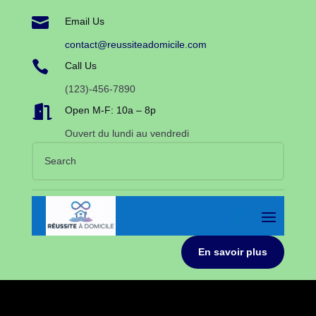

Email Us
contact@reussiteadomicile.com

Call Us
(123)-456-7890

Open M-F: 10a – 8p
Ouvert du lundi au vendredi
En savoir plus