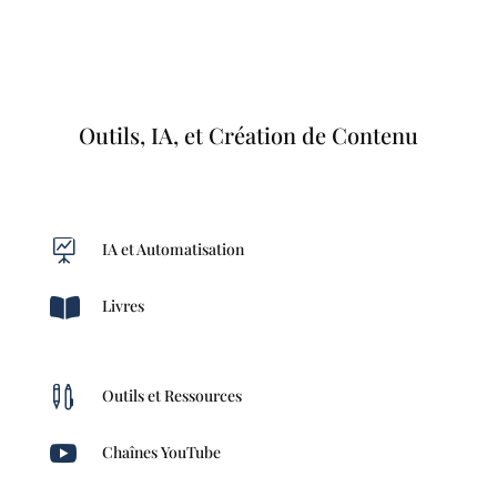
Outils, IA, et Création de Contenu

IA et Automatisation

Livres

Outils et Ressources

Chaînes YouTube