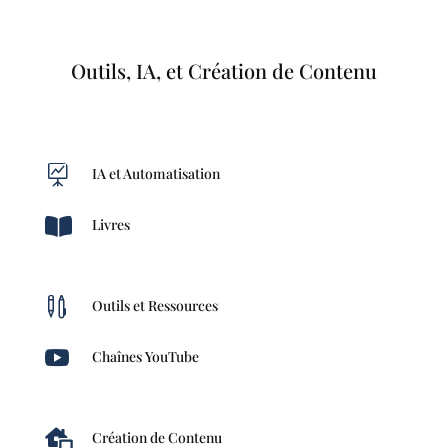
Outils, IA, et Création de Contenu

IA et Automatisation

Livres

Outils et Ressources

Chaînes YouTube

Création de Contenu