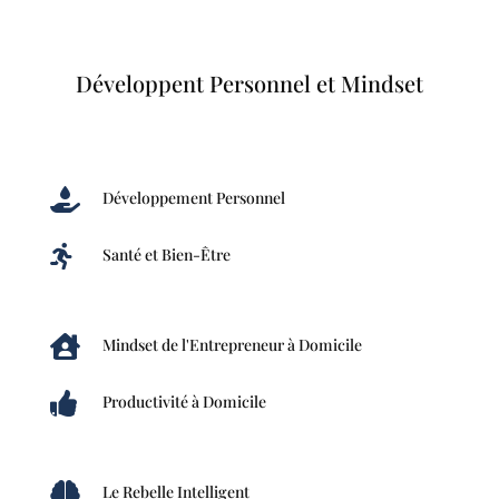
Développent Personnel et Mindset

Développement Personnel

Santé et Bien-Être

Mindset de l'Entrepreneur à Domicile

Productivité à Domicile

Le Rebelle Intelligent