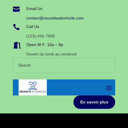

Email Us
contact@reussiteadomicile.com

Call Us
(123)-456-7890

Open M-F: 10a – 8p
Ouvert du lundi au vendredi
En savoir plus