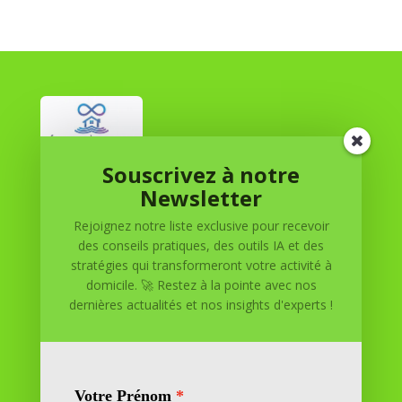
Souscrivez à notre
Réussite à Domicile
Newsletter
Rejoignez notre liste exclusive pour recevoir
Réussite à Domicile est votre partenaire de confiance
des conseils pratiques, des outils IA et des
pour atteindre vos objectifs depuis le confort de votre
stratégies qui transformeront votre activité à
maison. Nous offrons des solutions personnalisées pour
domicile. 🚀 Restez à la pointe avec nos
vous aider à réussir.
dernières actualités et nos insights d'experts !
SOMMAIRE DU SITE