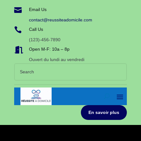

Email Us
contact@reussiteadomicile.com

Call Us
(123)-456-7890

Open M-F: 10a – 8p
Ouvert du lundi au vendredi
En savoir plus