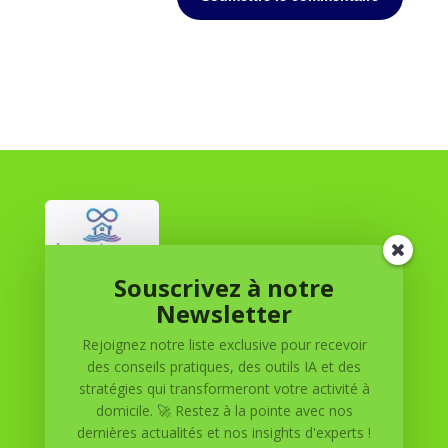
Souscrivez à notre
Réussite à Domicile
Newsletter
Rejoignez notre liste exclusive pour recevoir
Réussite à Domicile est votre partenaire de confiance
des conseils pratiques, des outils IA et des
pour atteindre vos objectifs depuis le confort de votre
stratégies qui transformeront votre activité à
maison. Nous offrons des solutions personnalisées pour
domicile. 🚀 Restez à la pointe avec nos
vous aider à réussir.
dernières actualités et nos insights d'experts !