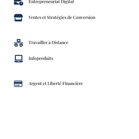

Entrepreneuriat Digital

Ventes et Stratégies de Conversion

Travailler à Distance

Infoproduits

Argent et Liberté Financière