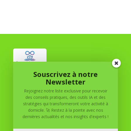
Souscrivez à notre
Réussite à Domicile
Newsletter
Rejoignez notre liste exclusive pour recevoir
Réussite à Domicile est votre partenaire de confiance
des conseils pratiques, des outils IA et des
pour atteindre vos objectifs depuis le confort de votre
stratégies qui transformeront votre activité à
maison. Nous offrons des solutions personnalisées pour
domicile. 🚀 Restez à la pointe avec nos
vous aider à réussir.
dernières actualités et nos insights d'experts !
SOMMAIRE DU SITE