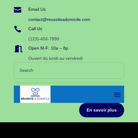

Email Us
contact@reussiteadomicile.com

Call Us
(123)-456-7890

Open M-F: 10a – 8p
Ouvert du lundi au vendredi
En savoir plus