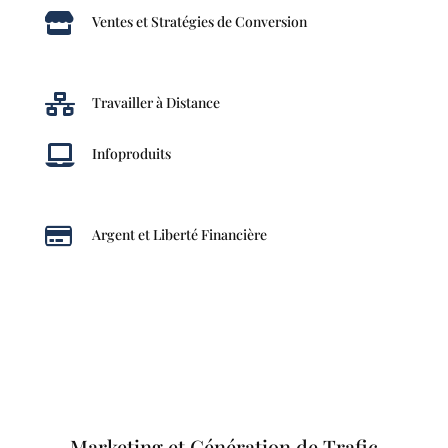

Ventes et Stratégies de Conversion

Travailler à Distance

Infoproduits

Argent et Liberté Financière
Marketing et Génération de Trafic