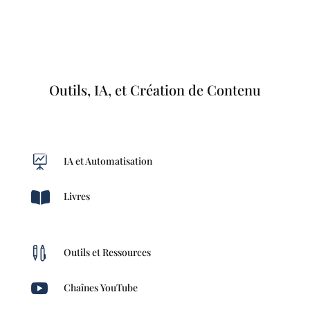
Outils, IA, et Création de Contenu

IA et Automatisation

Livres

Outils et Ressources

Chaînes YouTube