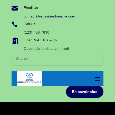

Email Us
contact@reussiteadomicile.com

Call Us
(123)-456-7890

Open M-F: 10a – 8p
Ouvert du lundi au vendredi
En savoir plus