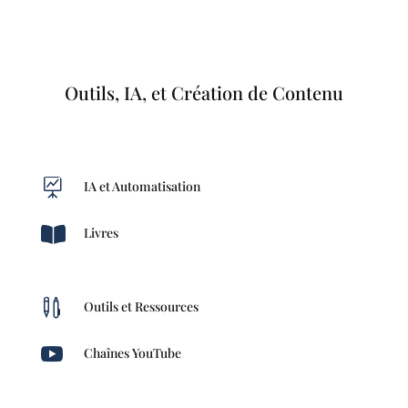
Outils, IA, et Création de Contenu

IA et Automatisation

Livres

Outils et Ressources

Chaînes YouTube