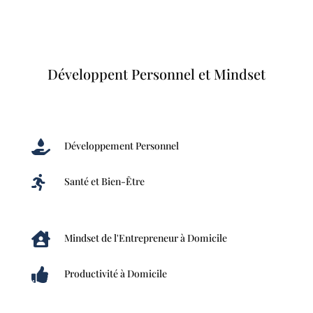
Développent Personnel et Mindset

Développement Personnel

Santé et Bien-Être

Mindset de l'Entrepreneur à Domicile

Productivité à Domicile