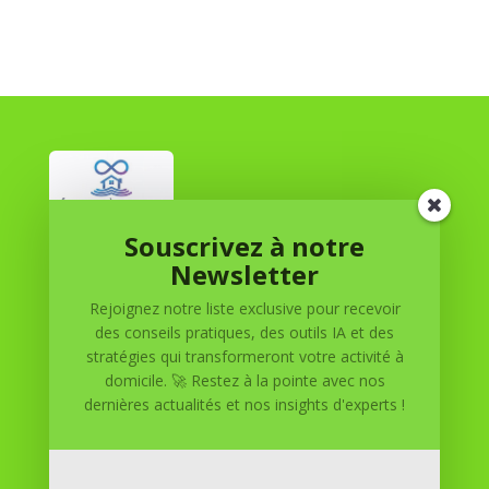
Souscrivez à notre
Réussite à Domicile
Newsletter
Rejoignez notre liste exclusive pour recevoir
Réussite à Domicile est votre partenaire de confiance
des conseils pratiques, des outils IA et des
pour atteindre vos objectifs depuis le confort de votre
stratégies qui transformeront votre activité à
maison. Nous offrons des solutions personnalisées pour
domicile. 🚀 Restez à la pointe avec nos
vous aider à réussir.
dernières actualités et nos insights d'experts !
SOMMAIRE DU SITE