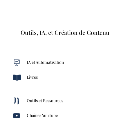
Outils, IA, et Création de Contenu

IA et Automatisation

Livres

Outils et Ressources

Chaînes YouTube