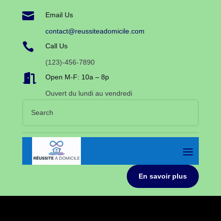

Email Us
contact@reussiteadomicile.com

Call Us
(123)-456-7890

Open M-F: 10a – 8p
Ouvert du lundi au vendredi
En savoir plus