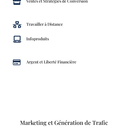

Ventes et Stratégies de Conversion

Travailler à Distance

Infoproduits

Argent et Liberté Financière
Marketing et Génération de Trafic