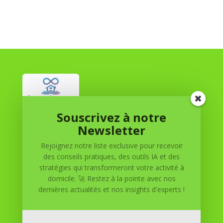
Souscrivez à notre
Réussite à Domicile
Newsletter
Rejoignez notre liste exclusive pour recevoir
Réussite à Domicile est votre partenaire de confiance
des conseils pratiques, des outils IA et des
pour atteindre vos objectifs depuis le confort de votre
stratégies qui transformeront votre activité à
maison. Nous offrons des solutions personnalisées pour
domicile. 🚀 Restez à la pointe avec nos
vous aider à réussir.
dernières actualités et nos insights d'experts !
SOMMAIRE DU SITE