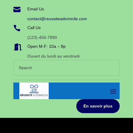

Email Us
contact@reussiteadomicile.com

Call Us
(123)-456-7890

Open M-F: 10a – 8p
Ouvert du lundi au vendredi
En savoir plus