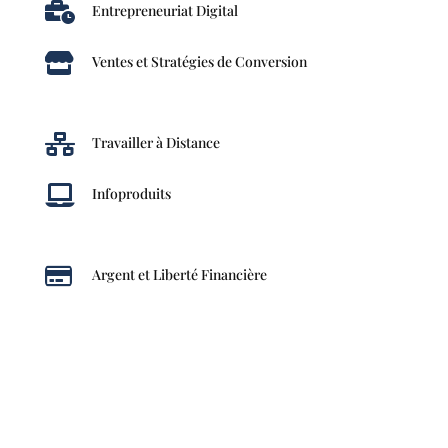

Entrepreneuriat Digital

Ventes et Stratégies de Conversion

Travailler à Distance

Infoproduits

Argent et Liberté Financière