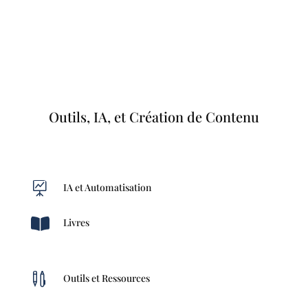
Outils, IA, et Création de Contenu

IA et Automatisation

Livres

Outils et Ressources