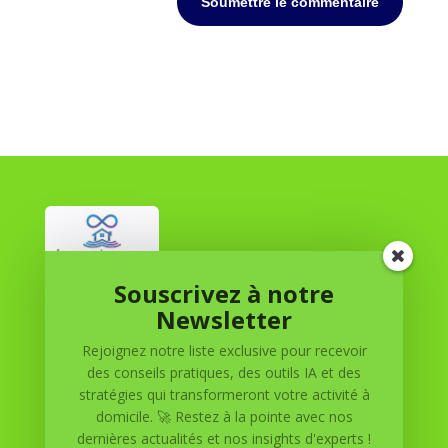
Soumettre le commentaire
Souscrivez à notre
Réussite à Domicile
Newsletter
Rejoignez notre liste exclusive pour recevoir
Réussite à Domicile est votre partenaire de confiance
des conseils pratiques, des outils IA et des
pour atteindre vos objectifs depuis le confort de votre
stratégies qui transformeront votre activité à
maison. Nous offrons des solutions personnalisées pour
domicile. 🚀 Restez à la pointe avec nos
vous aider à réussir.
dernières actualités et nos insights d'experts !