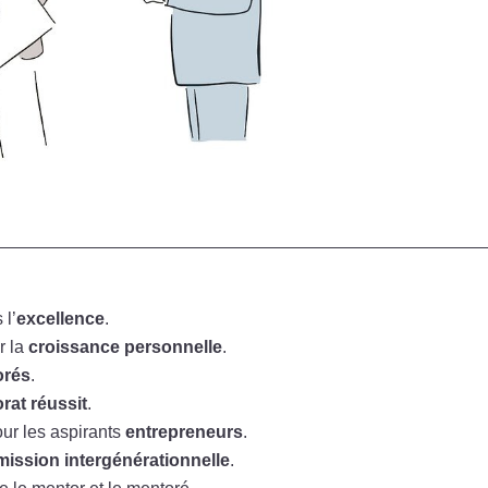
 l’
excellence
.
r la
croissance personnelle
.
orés
.
rat réussit
.
ur les aspirants
entrepreneurs
.
mission intergénérationnelle
.