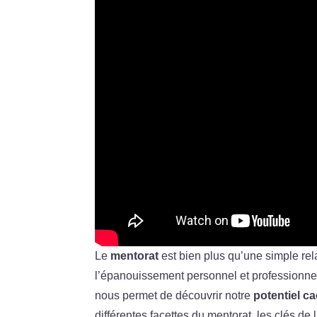
Le
mentorat
est bien plus qu’une simple rela
l’épanouissement personnel et professionnel.
nous permet de découvrir notre
potentiel c
différentes facettes du mentorat, les clés d