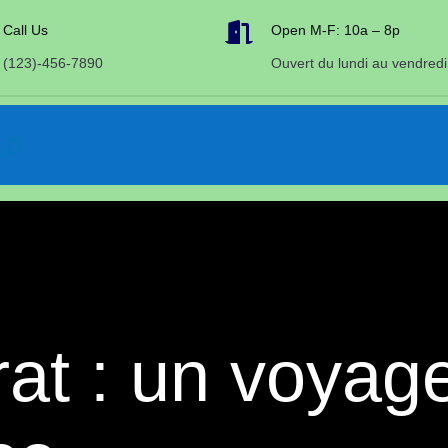

Call Us
Open M-F: 10a – 8p
(123)-456-7890
Ouvert du lundi au vendredi
at : un voyag