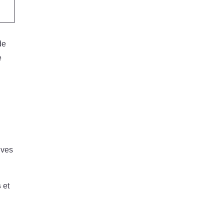
de
e
ives
s
et