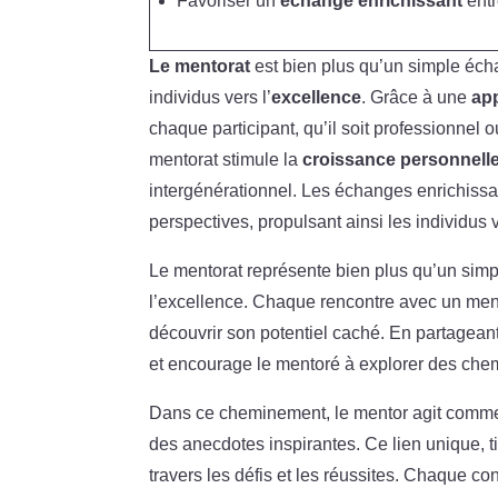
Favoriser un
échange enrichissant
entr
Le mentorat
est bien plus qu’un simple éch
individus vers l’
excellence
. Grâce à une
ap
chaque participant, qu’il soit professionnel o
mentorat stimule la
croissance personnell
intergénérationnel. Les échanges enrichissan
perspectives, propulsant ainsi les individus v
Le mentorat représente bien plus qu’un simp
l’excellence. Chaque rencontre avec un ment
découvrir son potentiel caché. En partageant
et encourage le mentoré à explorer des che
Dans ce cheminement, le mentor agit comme 
des anecdotes inspirantes. Ce lien unique, 
travers les défis et les réussites. Chaque c