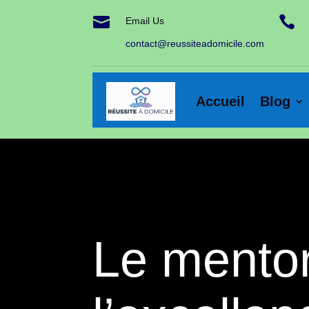


Email Us
contact@reussiteadomicile.com
Accueil
Blog
Le mentor