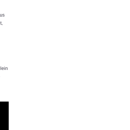
sus
t,
lein
e