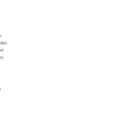
n
 des
nt
es.
e