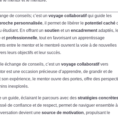
e le mentor et le mentoré.
ange de conseils; c’est un
voyage collaboratif
qui guide les
proche personnalisée
, il permet de libérer le
potentiel caché
u étudiant. En offrant un
soutien
et un
encadrement
adaptés, l
e
et
professionnelle
, tout en favorisant un apprentissage
ts entre le mentor et le mentoré ouvrent la voie à de nouvelles
ers leurs objectifs et leur succès.
le échange de conseils, c’est un
voyage collaboratif
vers
or est une occasion précieuse d’apprendre, de grandir et de
 son expérience, le mentor ouvre des portes, offre des perspect
mins inexplorés.
un guide, éclairant le parcours avec des
stratégies concrète
tissé de confiance et de respect, permet de naviguer ensemble à
onversation devient une
source de motivation
, propulsant le