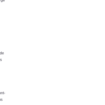
arge
 de
es
ont-
us