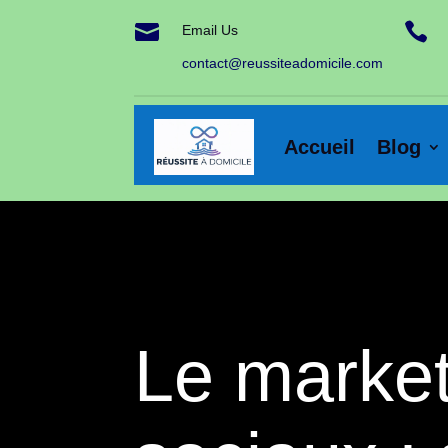


Email Us
contact@reussiteadomicile.com
Accueil
Blog
Le market