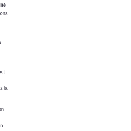
lité
ions
e
u
act
z la
on
Un