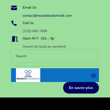

Email Us
contact@reussiteadomicile.com

Call Us
(123)-456-7890

Open M-F: 10a – 8p
Ouvert du lundi au vendredi
En savoir plus