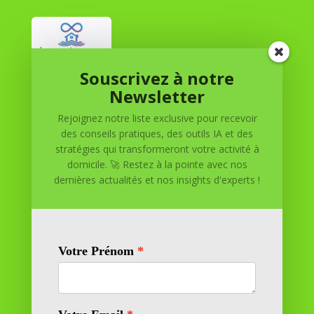
Souscrivez à notre
Réussite à Domicile
Newsletter
Rejoignez notre liste exclusive pour recevoir
Réussite à Domicile est votre partenaire de confiance
des conseils pratiques, des outils IA et des
pour atteindre vos objectifs depuis le confort de votre
stratégies qui transformeront votre activité à
maison. Nous offrons des solutions personnalisées pour
domicile. 🚀 Restez à la pointe avec nos
vous aider à réussir.
dernières actualités et nos insights d'experts !
SOMMAIRE DU SITE
Adresse
11 rue Richelieu
69100 VILLEURBANNE