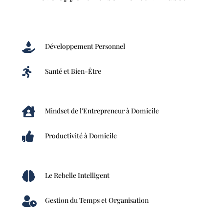

Développement Personnel

Santé et Bien-Être

Mindset de l'Entrepreneur à Domicile

Productivité à Domicile

Le Rebelle Intelligent

Gestion du Temps et Organisation