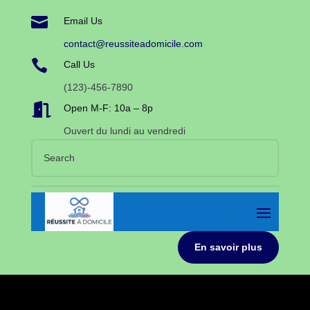

Email Us
contact@reussiteadomicile.com

Call Us
(123)-456-7890

Open M-F: 10a – 8p
Ouvert du lundi au vendredi
En savoir plus