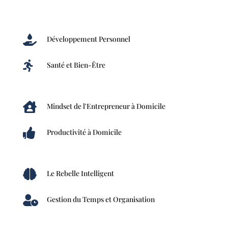

Développement Personnel

Santé et Bien-Être

Mindset de l'Entrepreneur à Domicile

Productivité à Domicile

Le Rebelle Intelligent

Gestion du Temps et Organisation