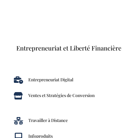
Entrepreneuriat et Liberté Financière

Entrepreneuriat Digital

Ventes et Stratégies de Conversion

Travailler à Distance

Infoproduits