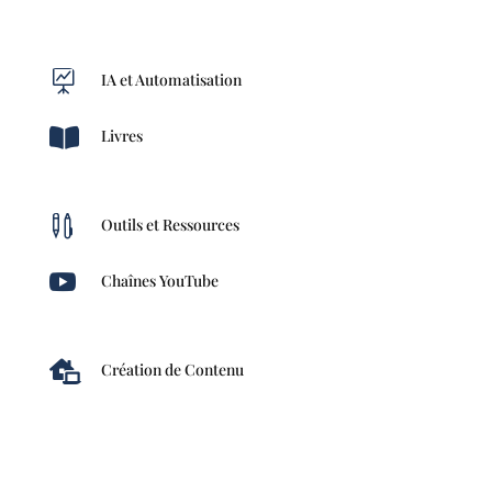

IA et Automatisation

Livres

Outils et Ressources

Chaînes YouTube

Création de Contenu