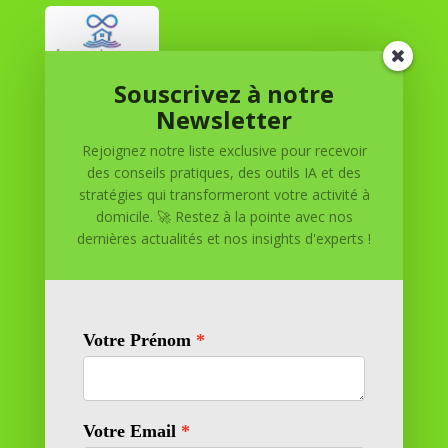
Souscrivez à notre
Réussite à Domicile
Newsletter
Rejoignez notre liste exclusive pour recevoir
Réussite à Domicile est votre partenaire de confiance
des conseils pratiques, des outils IA et des
pour atteindre vos objectifs depuis le confort de votre
stratégies qui transformeront votre activité à
maison. Nous offrons des solutions personnalisées pour
domicile. 🚀 Restez à la pointe avec nos
vous aider à réussir.
dernières actualités et nos insights d'experts !
SOMMAIRE DU SITE
Adresse
11 rue Richelieu
69100 VILLEURBANNE