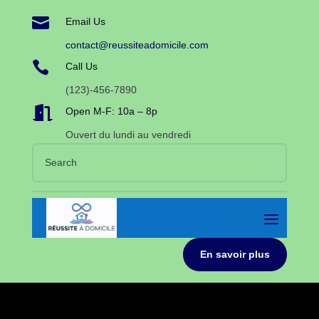

Email Us
contact@reussiteadomicile.com

Call Us
(123)-456-7890

Open M-F: 10a – 8p
Ouvert du lundi au vendredi
En savoir plus