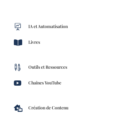

IA et Automatisation

Livres

Outils et Ressources

Chaînes YouTube

Création de Contenu