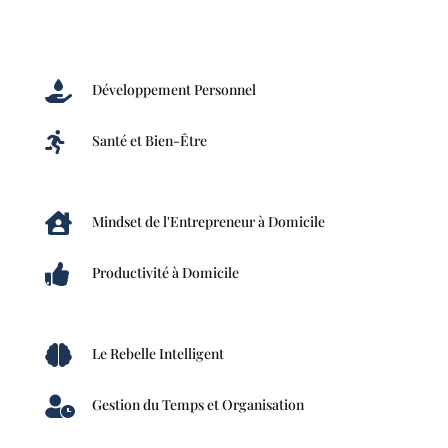

Développement Personnel

Santé et Bien-Être

Mindset de l'Entrepreneur à Domicile

Productivité à Domicile

Le Rebelle Intelligent

Gestion du Temps et Organisation