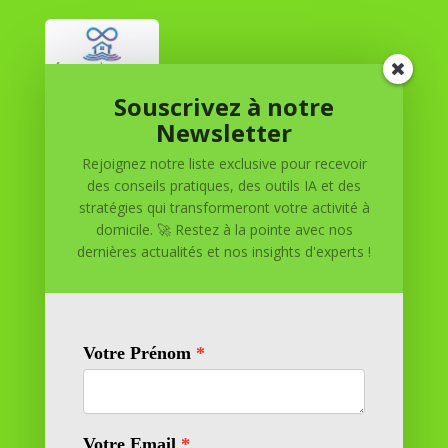
Souscrivez à notre
Réussite à Domicile
Newsletter
Rejoignez notre liste exclusive pour recevoir
Réussite à Domicile est votre partenaire de confiance
des conseils pratiques, des outils IA et des
pour atteindre vos objectifs depuis le confort de votre
stratégies qui transformeront votre activité à
maison. Nous offrons des solutions personnalisées pour
domicile. 🚀 Restez à la pointe avec nos
vous aider à réussir.
dernières actualités et nos insights d'experts !
SOMMAIRE DU SITE
Adresse
11 rue Richelieu
69100 VILLEURBANNE