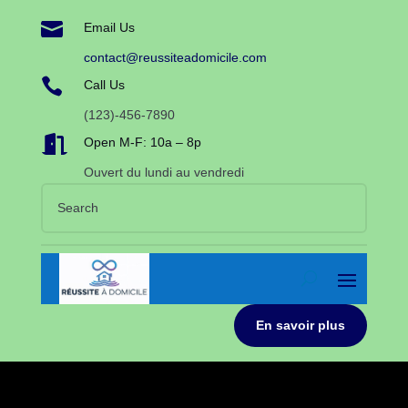

Email Us
contact@reussiteadomicile.com

Call Us
(123)-456-7890

Open M-F: 10a – 8p
Ouvert du lundi au vendredi
En savoir plus