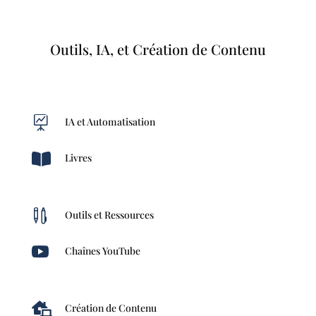
Outils, IA, et Création de Contenu

IA et Automatisation

Livres

Outils et Ressources

Chaînes YouTube

Création de Contenu