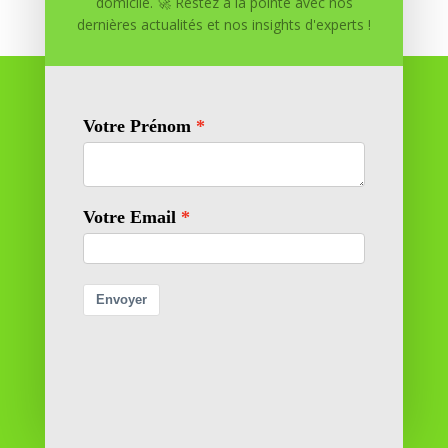
domicile. 🚀 Restez à la pointe avec nos
dernières actualités et nos insights d'experts !
Réussite à Domicile
Réussite à Domicile est votre partenaire de confiance
pour atteindre vos objectifs depuis le confort de votre
maison. Nous offrons des solutions personnalisées pour
vous aider à réussir.
SOMMAIRE DU SITE