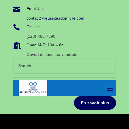

Email Us
contact@reussiteadomicile.com

Call Us
(123)-456-7890

Open M-F: 10a – 8p
Ouvert du lundi au vendredi
En savoir plus