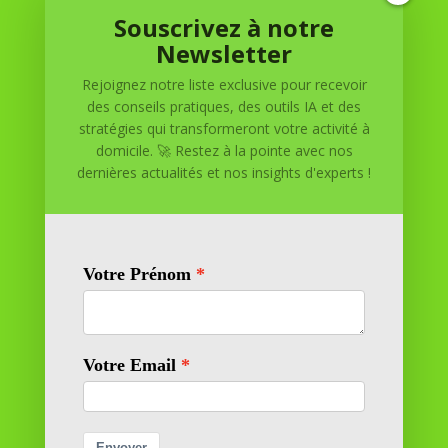
Souscrivez à notre
Réussite à Domicile
Newsletter
Rejoignez notre liste exclusive pour recevoir
Réussite à Domicile est votre partenaire de confiance
des conseils pratiques, des outils IA et des
pour atteindre vos objectifs depuis le confort de votre
stratégies qui transformeront votre activité à
maison. Nous offrons des solutions personnalisées pour
domicile. 🚀 Restez à la pointe avec nos
vous aider à réussir.
dernières actualités et nos insights d'experts !
SOMMAIRE DU SITE
Adresse
11 rue Richelieu
69100 VILLEURBANNE
Contactez-nous
contact@reussiteadomicile.com