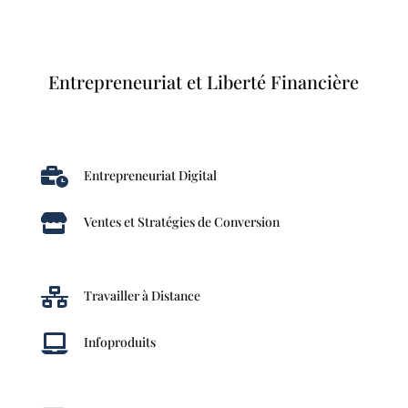
Entrepreneuriat et Liberté Financière

Entrepreneuriat Digital

Ventes et Stratégies de Conversion

Travailler à Distance

Infoproduits