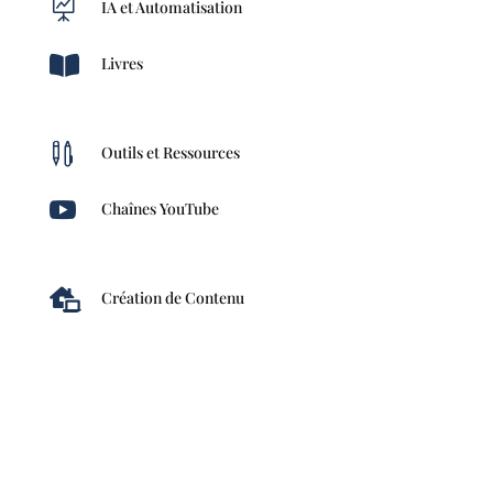

IA et Automatisation

Livres

Outils et Ressources

Chaînes YouTube

Création de Contenu