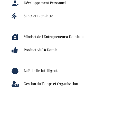

Développement Personnel

Santé et Bien-Être

Mindset de l'Entrepreneur à Domicile

Productivité à Domicile

Le Rebelle Intelligent

Gestion du Temps et Organisation