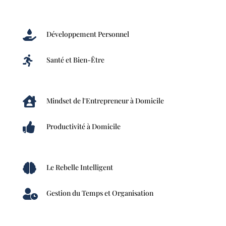

Développement Personnel

Santé et Bien-Être

Mindset de l'Entrepreneur à Domicile

Productivité à Domicile

Le Rebelle Intelligent

Gestion du Temps et Organisation