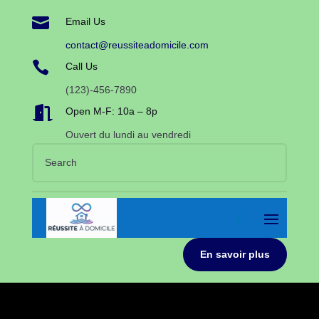

Email Us
contact@reussiteadomicile.com

Call Us
(123)-456-7890

Open M-F: 10a – 8p
Ouvert du lundi au vendredi
En savoir plus