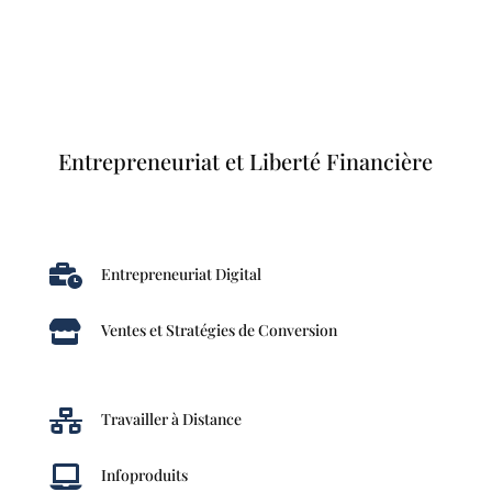
Entrepreneuriat et Liberté Financière

Entrepreneuriat Digital

Ventes et Stratégies de Conversion

Travailler à Distance

Infoproduits