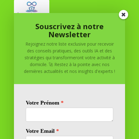
Souscrivez à notre
Réussite à Domicile
Newsletter
Rejoignez notre liste exclusive pour recevoir
Réussite à Domicile est votre partenaire de confiance
des conseils pratiques, des outils IA et des
pour atteindre vos objectifs depuis le confort de votre
stratégies qui transformeront votre activité à
maison. Nous offrons des solutions personnalisées pour
domicile. 🚀 Restez à la pointe avec nos
vous aider à réussir.
dernières actualités et nos insights d'experts !
SOMMAIRE DU SITE
Adresse
11 rue Richelieu
69100 VILLEURBANNE