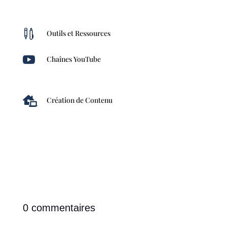

Outils et Ressources

Chaînes YouTube

Création de Contenu
0 commentaires