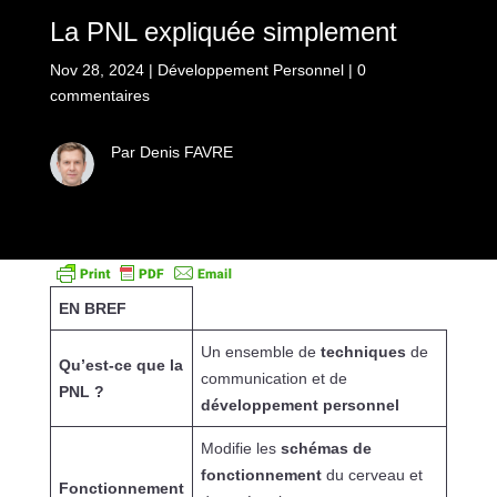
La PNL expliquée simplement
Nov 28, 2024
|
Développement Personnel
|
0
commentaires
Par Denis FAVRE
EN BREF
Un ensemble de
techniques
de
Qu’est-ce que la
communication et de
PNL ?
développement personnel
Modifie les
schémas de
fonctionnement
du cerveau et
Fonctionnement