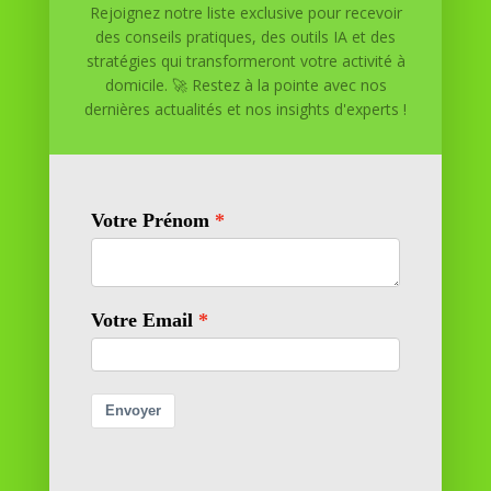
Rejoignez notre liste exclusive pour recevoir
Réussite à Domicile est votre partenaire de confiance
des conseils pratiques, des outils IA et des
pour atteindre vos objectifs depuis le confort de votre
stratégies qui transformeront votre activité à
maison. Nous offrons des solutions personnalisées pour
domicile. 🚀 Restez à la pointe avec nos
vous aider à réussir.
dernières actualités et nos insights d'experts !
SOMMAIRE DU SITE
Adresse
11 rue Richelieu
69100 VILLEURBANNE
Contactez-nous
contact@reussiteadomicile.com