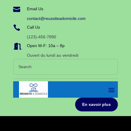

Email Us
contact@reussiteadomicile.com

Call Us
(123)-456-7890

Open M-F: 10a – 8p
Ouvert du lundi au vendredi
En savoir plus