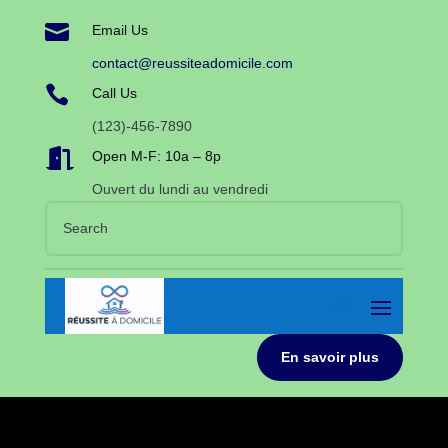

Email Us
contact@reussiteadomicile.com

Call Us
(123)-456-7890

Open M-F: 10a – 8p
Ouvert du lundi au vendredi
En savoir plus