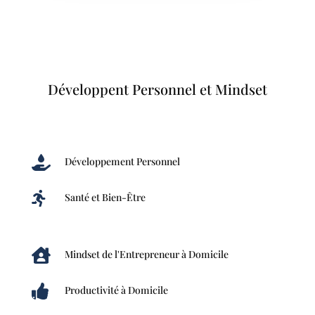
Développent Personnel et Mindset

Développement Personnel

Santé et Bien-Être

Mindset de l'Entrepreneur à Domicile

Productivité à Domicile