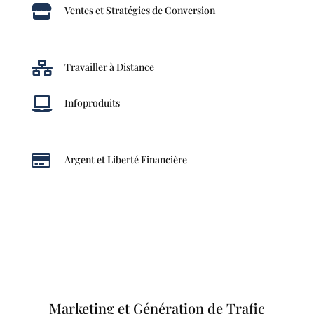

Ventes et Stratégies de Conversion

Travailler à Distance

Infoproduits

Argent et Liberté Financière
Marketing et Génération de Trafic