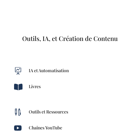
Outils, IA, et Création de Contenu

IA et Automatisation

Livres

Outils et Ressources

Chaînes YouTube