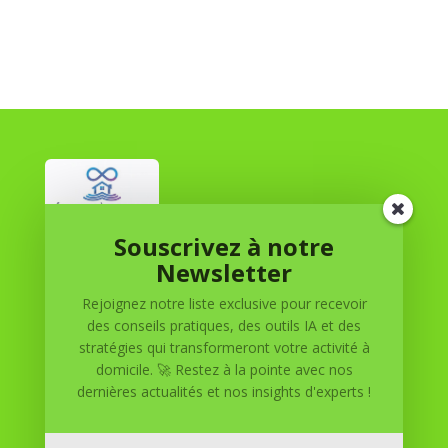
Souscrivez à notre
Réussite à Domicile
Newsletter
Rejoignez notre liste exclusive pour recevoir
Réussite à Domicile est votre partenaire de confiance
des conseils pratiques, des outils IA et des
pour atteindre vos objectifs depuis le confort de votre
stratégies qui transformeront votre activité à
maison. Nous offrons des solutions personnalisées pour
domicile. 🚀 Restez à la pointe avec nos
vous aider à réussir.
dernières actualités et nos insights d'experts !
SOMMAIRE DU SITE