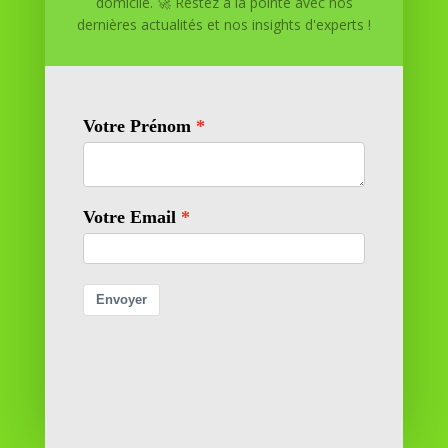
domicile. 🚀 Restez à la pointe avec nos
dernières actualités et nos insights d'experts !
Réussite à Domicile
Réussite à Domicile est votre partenaire de confiance
pour atteindre vos objectifs depuis le confort de votre
maison. Nous offrons des solutions personnalisées pour
vous aider à réussir.
SOMMAIRE DU SITE
Adresse
11 rue Richelieu
69100 VILLEURBANNE
Contactez-nous
contact@reussiteadomicile.com