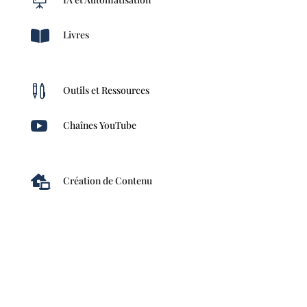


Livres

Outils et Ressources

Chaînes YouTube

Création de Contenu