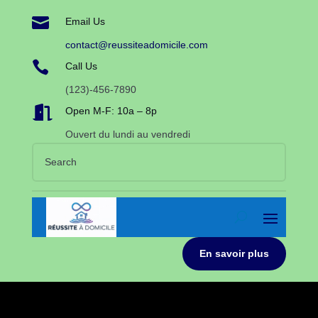

Email Us
contact@reussiteadomicile.com

Call Us
(123)-456-7890

Open M-F: 10a – 8p
Ouvert du lundi au vendredi
En savoir plus