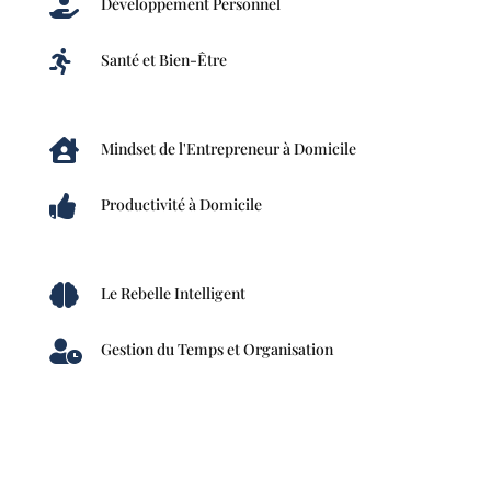

Développement Personnel

Santé et Bien-Être

Mindset de l'Entrepreneur à Domicile

Productivité à Domicile

Le Rebelle Intelligent

Gestion du Temps et Organisation