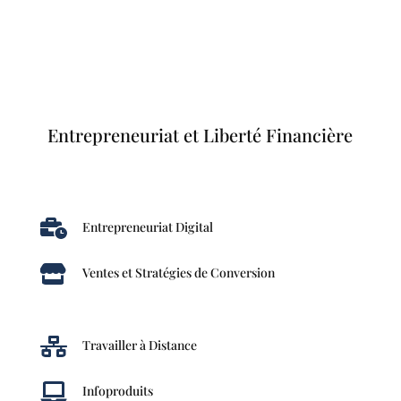
Entrepreneuriat et Liberté Financière

Entrepreneuriat Digital

Ventes et Stratégies de Conversion

Travailler à Distance

Infoproduits