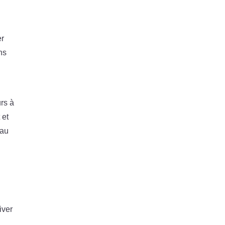
er
ns
urs à
 et
eau
iver