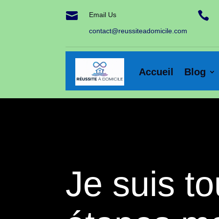


Email Us
contact@reussiteadomicile.com
Accueil
Blog
Je suis to