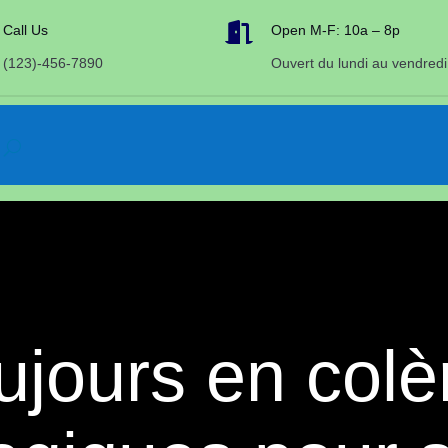

Call Us
Open M-F: 10a – 8p
(123)-456-7890
Ouvert du lundi au vendredi
ujours en colè