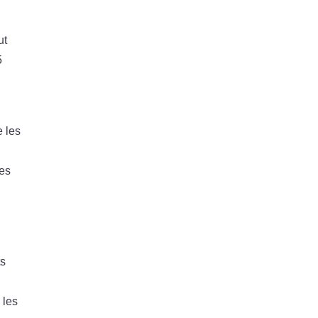
ut
5
te les
les
ts
 les