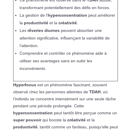
Ce phénomène est observé dans le
TDAH
adulte,
transformant potentiellement des défis en forces.
La gestion de l’
hyperconcentration
peut améliorer
la
productivité
et la
créativité
.
Les
rêveries diurnes
peuvent absorber une
attention significative, influençant la variabilité de
l’attention.
Comprendre et contrôler ce phénomène aide à
utiliser ses avantages sans en subir les
inconvénients.
Hyperfocus
est un phénomène fascinant, souvent
observé chez les personnes atteintes de
TDAH
, où
l’individu se concentre intensément sur une seule tâche
pendant une période prolongée. Cette
hyperconcentration
peut tantôt être perçue comme un
super pouvoir
qui booste la
créativité
et la
productivité
, tantôt comme un fardeau, puisqu’elle peut