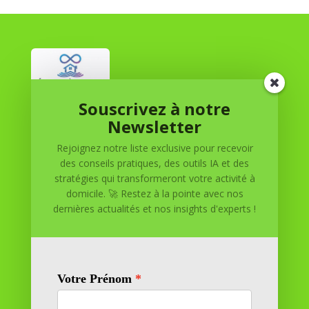
Souscrivez à notre
Réussite à Domicile
Newsletter
Rejoignez notre liste exclusive pour recevoir
Réussite à Domicile est votre partenaire de confiance
des conseils pratiques, des outils IA et des
pour atteindre vos objectifs depuis le confort de votre
stratégies qui transformeront votre activité à
maison. Nous offrons des solutions personnalisées pour
domicile. 🚀 Restez à la pointe avec nos
vous aider à réussir.
dernières actualités et nos insights d'experts !
SOMMAIRE DU SITE
Adresse