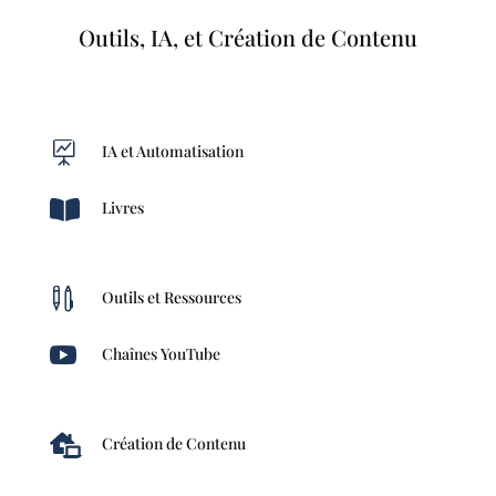
Outils, IA, et Création de Contenu

IA et Automatisation

Livres

Outils et Ressources

Chaînes YouTube

Création de Contenu