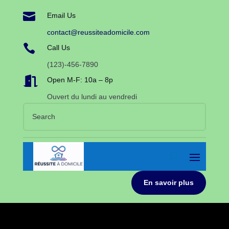

Email Us
contact@reussiteadomicile.com

Call Us
(123)-456-7890

Open M-F: 10a – 8p
Ouvert du lundi au vendredi
En savoir plus