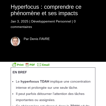
Hyperfocus : comprendre ce
phénomène et ses impacts
Jan 3, 2025
|
Développement Personnel
|
0
commentaires
Par Denis FAVRE
EN BREF
Le
hyperfocus TDAH
implique une concentration
intense et prolongée sur une seule tâche.
Il peut parfois détourner l’attention des tâches
importantes ou assignées.