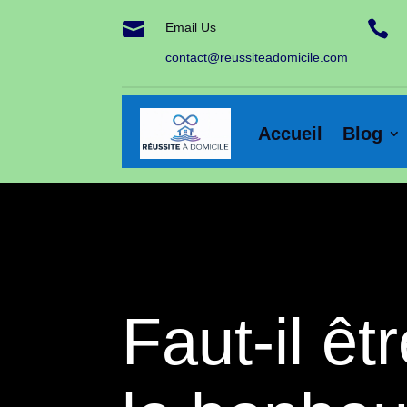


Email Us
contact@reussiteadomicile.com
Accueil
Blog
Faut-il êt