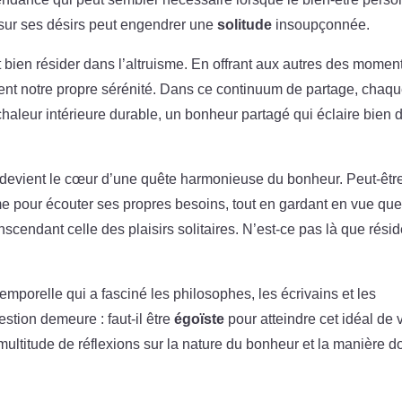
t sur ses désirs peut engendrer une
solitude
insoupçonnée.
t bien résider dans l’altruisme. En offrant aux autres des momen
uvent notre propre sérénité. Dans ce continuum de partage, chaq
aleur intérieure durable, un bonheur partagé qui éclaire bien 
e devient le cœur d’une quête harmonieuse du bonheur. Peut-êtr
me pour écouter ses propres besoins, tout en gardant en vue que
cendant celle des plaisirs solitaires. N’est-ce pas là que résid
emporelle qui a fasciné les philosophes, les écrivains et les
stion demeure : faut-il être
égoïste
pour atteindre cet idéal de 
ultitude de réflexions sur la nature du bonheur et la manière d