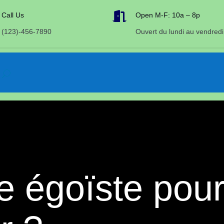

Call Us
Open M-F: 10a – 8p
(123)-456-7890
Ouvert du lundi au vendredi
re égoïste pour