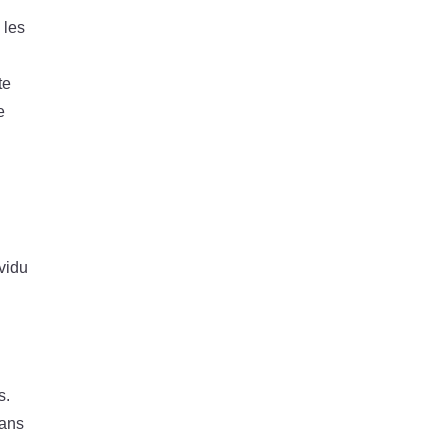
 les
te
e
vidu
s.
dans