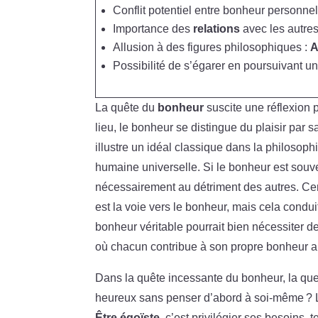
Conflit potentiel entre bonheur personne
Importance des
relations
avec les autres
Allusion à des figures philosophiques :
A
Possibilité de s’égarer en poursuivant u
La quête du
bonheur
suscite une réflexion p
lieu, le bonheur se distingue du plaisir par s
illustre un idéal classique dans la philosoph
humaine universelle. Si le bonheur est souve
nécessairement au détriment des autres. Cer
est la voie vers le bonheur, mais cela condui
bonheur véritable pourrait bien nécessiter de
où chacun contribue à son propre bonheur ai
Dans la quête incessante du bonheur, la que
heureux sans penser d’abord à soi-même ? Le
Être égoïste
, c’est privilégier ses besoins