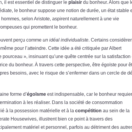
 il est essentiel de distinguer le
plaisir
du bonheur. Alors que l
édiate, le bonheur suppose une notion de durée, un état stable 
s hommes, selon Aristote, aspirent naturellement à une vie
rompeuses qui promettent le bonheur.
 souvent perçu comme
un idéal individualiste
. Certains considère
-même pour l’atteindre. Cette idée a été critiquée par Albert
 de pourceau », insinuant qu’une quête centrée sur la satisfaction
rice du bonheur. À travers cette perspective, être égoïste pour ê
pres besoins, avec le risque de s’enfermer dans un cercle de dé
taine forme d’
égoïsme
est indispensable, car le bonheur requier
termination à les réaliser. Dans la société de consommation
lié à la possession matérielle et à la
compétition
au sein de la
ate Housewives, illustrent bien ce point à travers des
palement matériel et personnel, parfois au détriment des autre