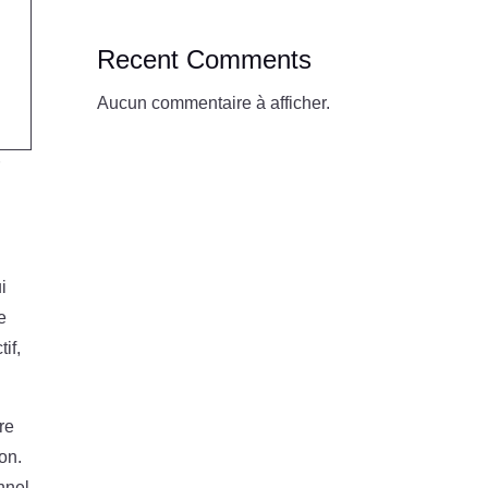
Recent Comments
Aucun commentaire à afficher.
r
i
e
if,
re
on.
nnel