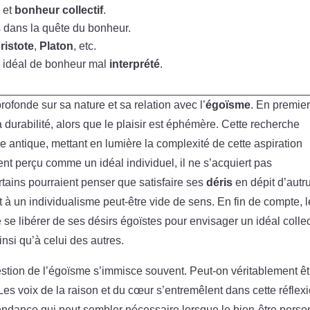
l et
bonheur collectif
.
 dans la quête du bonheur.
ristote
,
Platon
, etc.
n idéal de bonheur mal
interprété
.
rofonde sur sa nature et sa relation avec l’
égoïsme
. En premie
a durabilité, alors que le plaisir est éphémère. Cette recherche
ie antique, mettant en lumière la complexité de cette aspiration
nt perçu comme un idéal individuel, il ne s’acquiert pas
tains pourraient penser que satisfaire ses
déris
en dépit d’autru
t à un individualisme peut-être vide de sens. En fin de compte, l
 se libérer de ses désirs égoïstes pour envisager un idéal collect
nsi qu’à celui des autres.
stion de l’égoïsme s’immisce souvent. Peut-on véritablement êt
s voix de la raison et du cœur s’entremêlent dans cette réflexi
, tendance qui peut sembler nécessaire lorsque le bien-être perso