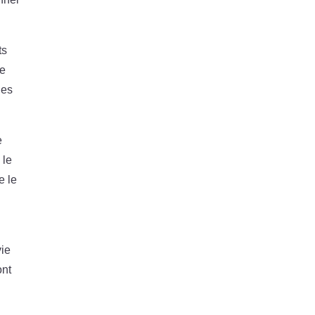
ts
ue
des
e
 le
e le
vie
ont