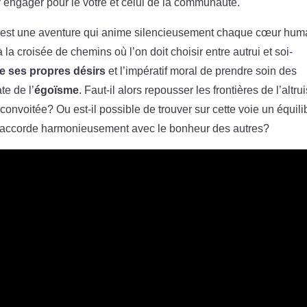
y engager pour le vôtre et celui de la communauté.
est une aventure qui anime silencieusement chaque cœur hum
a croisée de chemins où l’on doit choisir entre autrui et soi-
re ses propres désirs
et l’impératif moral de prendre soin des
te de l’
égoïsme
. Faut-il alors repousser les frontières de l’altr
 convoitée? Ou est-il possible de trouver sur cette voie un équili
s’accorde harmonieusement avec le bonheur des autres?