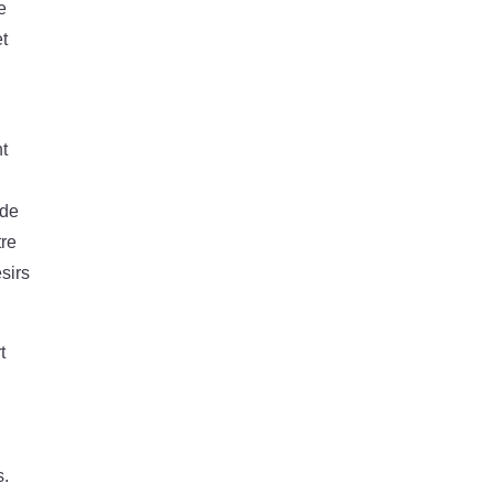
e
et
nt
 de
tre
sirs
t
s.