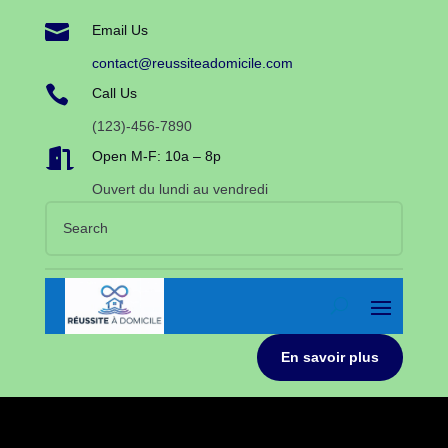

Email Us
contact@reussiteadomicile.com

Call Us
(123)-456-7890

Open M-F: 10a – 8p
Ouvert du lundi au vendredi
En savoir plus