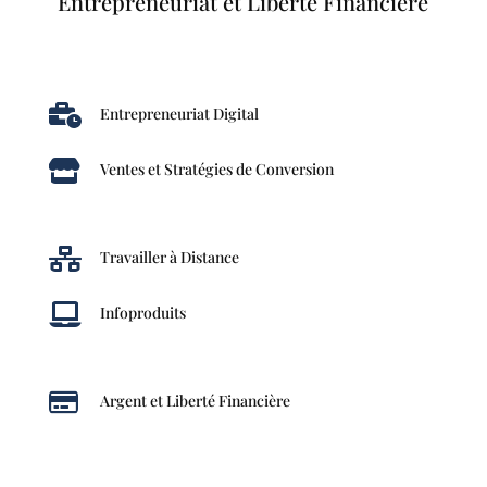
Entrepreneuriat et Liberté Financière

Entrepreneuriat Digital

Ventes et Stratégies de Conversion

Travailler à Distance

Infoproduits

Argent et Liberté Financière