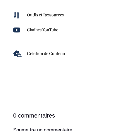

Outils et Ressources

Chaînes YouTube

Création de Contenu
0 commentaires
Soumettre un commentaire