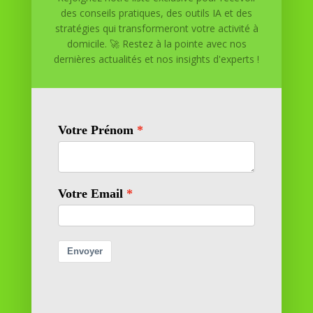
des conseils pratiques, des outils IA et des
pour atteindre vos objectifs depuis le confort de votre
stratégies qui transformeront votre activité à
maison. Nous offrons des solutions personnalisées pour
domicile. 🚀 Restez à la pointe avec nos
vous aider à réussir.
dernières actualités et nos insights d'experts !
SOMMAIRE DU SITE
Adresse
11 rue Richelieu
69100 VILLEURBANNE
Contactez-nous
contact@reussiteadomicile.com