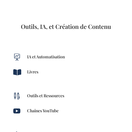
Outils, IA, et Création de Contenu

IA et Automatisation

Livres

Outils et Ressources

Chaînes YouTube