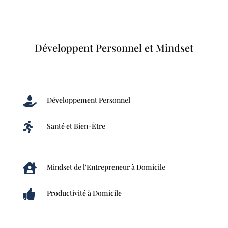
Développent Personnel et Mindset

Développement Personnel

Santé et Bien-Être

Mindset de l'Entrepreneur à Domicile

Productivité à Domicile