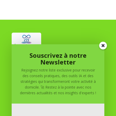
Souscrivez à notre
Réussite à Domicile
Newsletter
Rejoignez notre liste exclusive pour recevoir
Réussite à Domicile est votre partenaire de confiance
des conseils pratiques, des outils IA et des
pour atteindre vos objectifs depuis le confort de votre
stratégies qui transformeront votre activité à
maison. Nous offrons des solutions personnalisées pour
domicile. 🚀 Restez à la pointe avec nos
vous aider à réussir.
dernières actualités et nos insights d'experts !
SOMMAIRE DU SITE