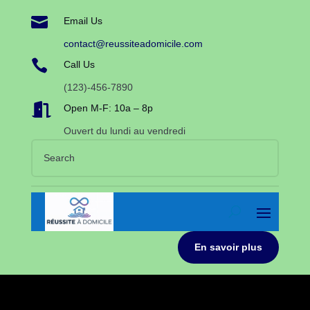

Email Us
contact@reussiteadomicile.com

Call Us
(123)-456-7890

Open M-F: 10a – 8p
Ouvert du lundi au vendredi
En savoir plus