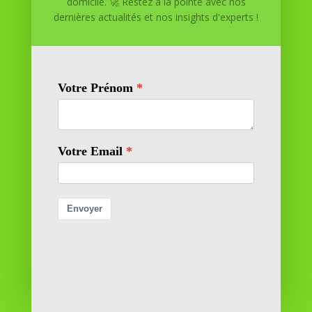
domicile. 🚀 Restez à la pointe avec nos
Réussite à Domicile est votre partenaire de confiance
dernières actualités et nos insights d'experts !
pour atteindre vos objectifs depuis le confort de votre
maison. Nous offrons des solutions personnalisées pour
vous aider à réussir.
SOMMAIRE DU SITE
Adresse
11 rue Richelieu
69100 VILLEURBANNE
Contactez-nous
contact@reussiteadomicile.com