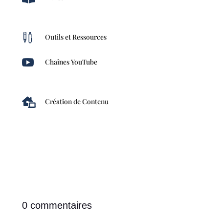

Outils et Ressources

Chaînes YouTube

Création de Contenu
0 commentaires