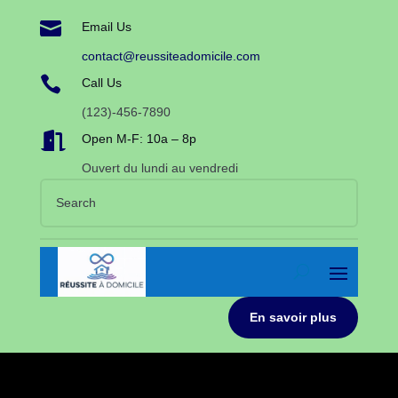

Email Us
contact@reussiteadomicile.com

Call Us
(123)-456-7890

Open M-F: 10a – 8p
Ouvert du lundi au vendredi
En savoir plus