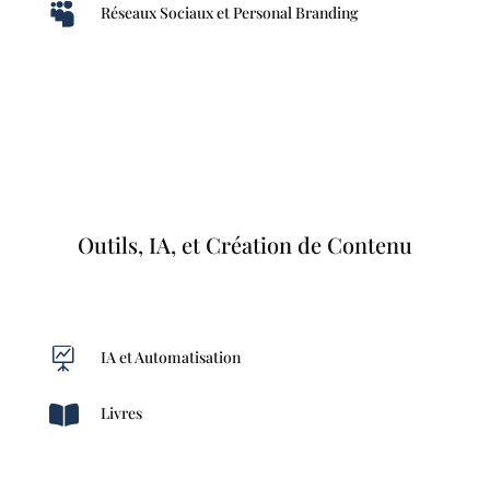

Réseaux Sociaux et Personal Branding
Outils, IA, et Création de Contenu

IA et Automatisation

Livres