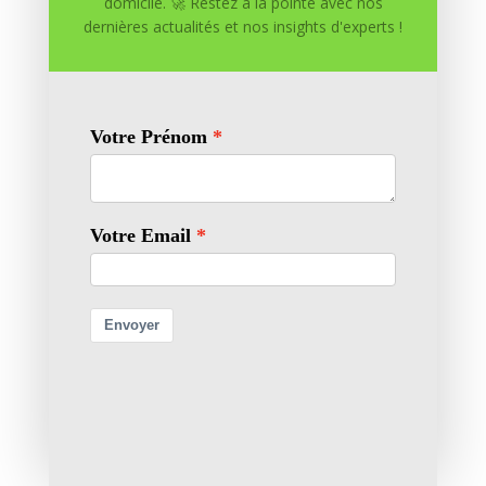
domicile. 🚀 Restez à la pointe avec nos
dernières actualités et nos insights d'experts !
Entrepreneuriat et Liberté Financière

Entrepreneuriat Digital

Ventes et Stratégies de Conversion

Travailler à Distance