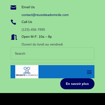

Email Us
contact@reussiteadomicile.com

Call Us
(123)-456-7890

Open M-F: 10a – 8p
Ouvert du lundi au vendredi
En savoir plus