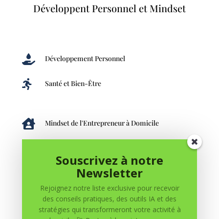
Développent Personnel et Mindset

Développement Personnel

Santé et Bien-Être

Mindset de l'Entrepreneur à Domicile

Productivité à Domicile
Souscrivez à notre
Newsletter

Le Rebelle Intelligent
Rejoignez notre liste exclusive pour recevoir
des conseils pratiques, des outils IA et des
stratégies qui transformeront votre activité à

Gestion du Temps et Organisation