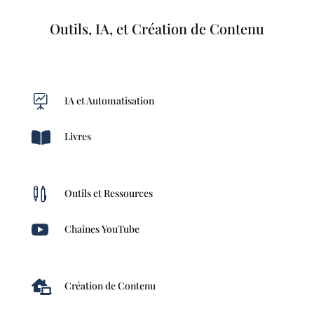
Outils, IA, et Création de Contenu

IA et Automatisation

Livres

Outils et Ressources

Chaînes YouTube

Création de Contenu