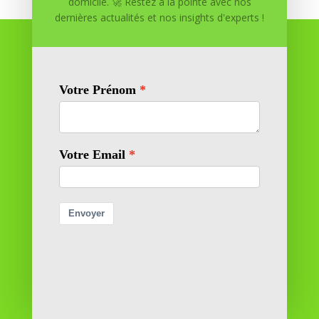
domicile. 🚀 Restez à la pointe avec nos
dernières actualités et nos insights d'experts !
Réussite à Domicile
Réussite à Domicile est votre partenaire de confiance
pour atteindre vos objectifs depuis le confort de votre
maison. Nous offrons des solutions personnalisées pour
vous aider à réussir.
SOMMAIRE DU SITE
Adresse