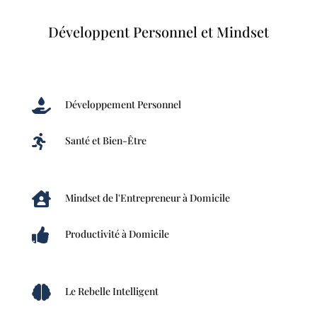
Développent Personnel et Mindset

Développement Personnel

Santé et Bien-Être

Mindset de l'Entrepreneur à Domicile

Productivité à Domicile

Le Rebelle Intelligent