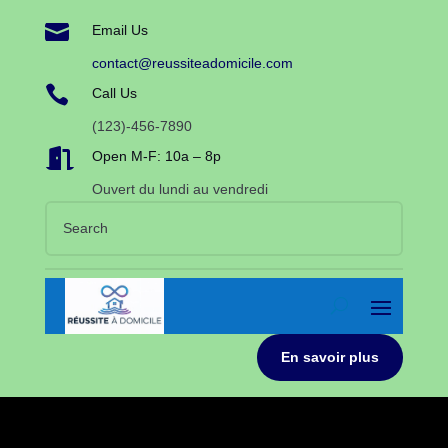

Email Us
contact@reussiteadomicile.com

Call Us
(123)-456-7890

Open M-F: 10a – 8p
Ouvert du lundi au vendredi
En savoir plus