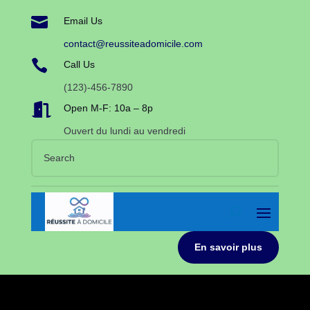

Email Us
contact@reussiteadomicile.com

Call Us
(123)-456-7890

Open M-F: 10a – 8p
Ouvert du lundi au vendredi
En savoir plus