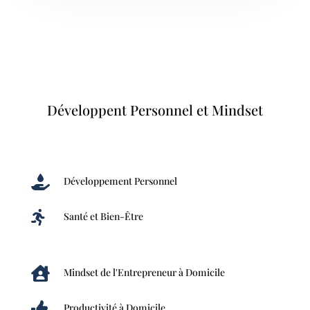
Développent Personnel et Mindset

Développement Personnel

Santé et Bien-Être

Mindset de l'Entrepreneur à Domicile

Productivité à Domicile