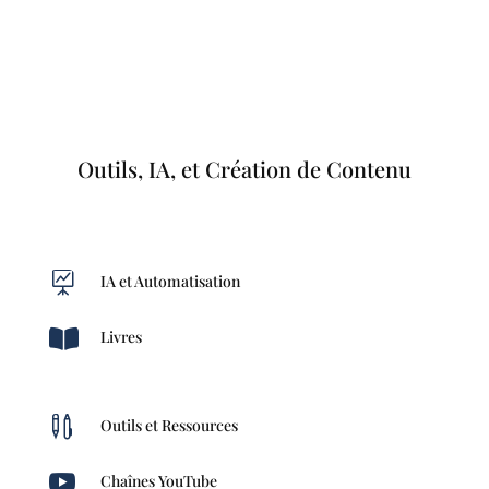
Outils, IA, et Création de Contenu

IA et Automatisation

Livres

Outils et Ressources

Chaînes YouTube