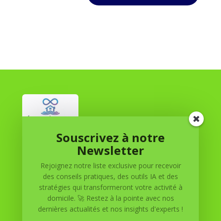
Souscrivez à notre
Réussite à Domicile
Newsletter
Rejoignez notre liste exclusive pour recevoir
Réussite à Domicile est votre partenaire de confiance
des conseils pratiques, des outils IA et des
pour atteindre vos objectifs depuis le confort de votre
stratégies qui transformeront votre activité à
maison. Nous offrons des solutions personnalisées pour
domicile. 🚀 Restez à la pointe avec nos
vous aider à réussir.
dernières actualités et nos insights d'experts !