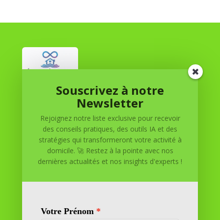
Souscrivez à notre
Réussite à Domicile
Newsletter
Rejoignez notre liste exclusive pour recevoir
Réussite à Domicile est votre partenaire de confiance
des conseils pratiques, des outils IA et des
pour atteindre vos objectifs depuis le confort de votre
stratégies qui transformeront votre activité à
maison. Nous offrons des solutions personnalisées pour
domicile. 🚀 Restez à la pointe avec nos
vous aider à réussir.
dernières actualités et nos insights d'experts !
SOMMAIRE DU SITE