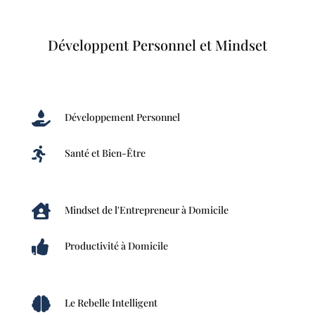
Développent Personnel et Mindset

Développement Personnel

Santé et Bien-Être

Mindset de l'Entrepreneur à Domicile

Productivité à Domicile

Le Rebelle Intelligent