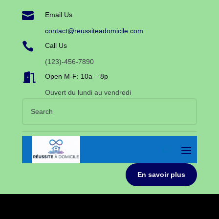

Email Us
contact@reussiteadomicile.com

Call Us
(123)-456-7890

Open M-F: 10a – 8p
Ouvert du lundi au vendredi
En savoir plus