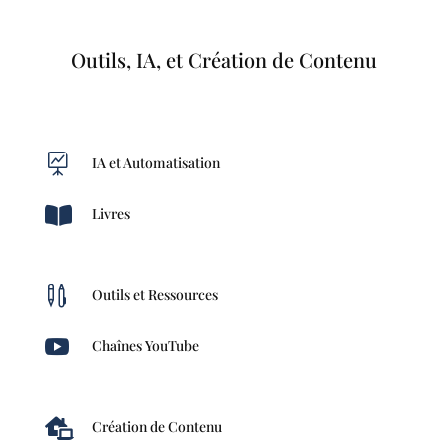
Outils, IA, et Création de Contenu

IA et Automatisation

Livres

Outils et Ressources

Chaînes YouTube

Création de Contenu