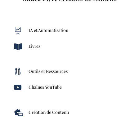

IA et Automatisation

Livres

Outils et Ressources

Chaînes YouTube

Création de Contenu