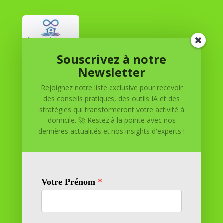
Souscrivez à notre
Réussite à Domicile
Newsletter
Rejoignez notre liste exclusive pour recevoir
Réussite à Domicile est votre partenaire de confiance
des conseils pratiques, des outils IA et des
pour atteindre vos objectifs depuis le confort de votre
stratégies qui transformeront votre activité à
maison. Nous offrons des solutions personnalisées pour
domicile. 🚀 Restez à la pointe avec nos
vous aider à réussir.
dernières actualités et nos insights d'experts !
SOMMAIRE DU SITE
Adresse
11 rue Richelieu