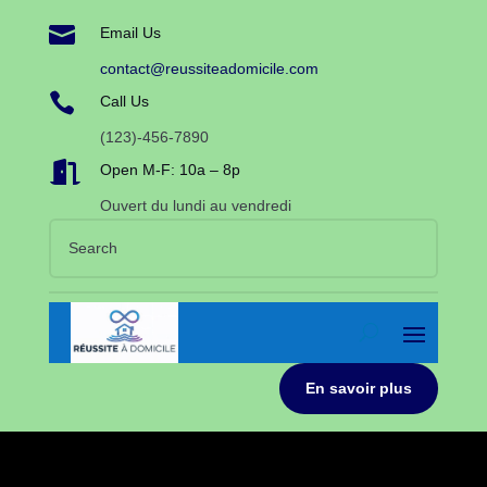

Email Us
contact@reussiteadomicile.com

Call Us
(123)-456-7890

Open M-F: 10a – 8p
Ouvert du lundi au vendredi
En savoir plus