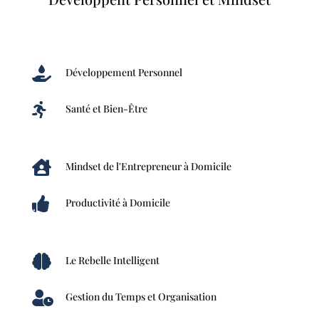

Développement Personnel

Santé et Bien-Être

Mindset de l'Entrepreneur à Domicile

Productivité à Domicile

Le Rebelle Intelligent

Gestion du Temps et Organisation