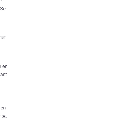
e
 Se
let
r en
tant
 en
r sa