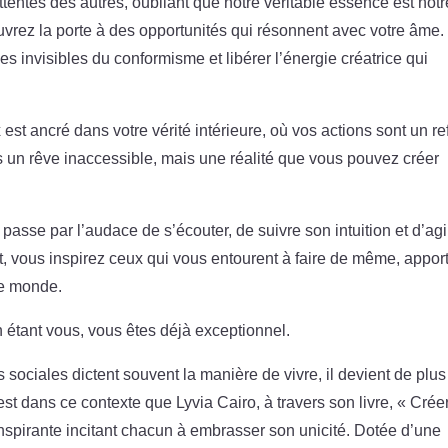
entes des autres, oubliant que notre véritable essence est notr
ouvrez la porte à des opportunités qui résonnent avec votre âme.
înes invisibles du conformisme et libérer l’énergie créatrice qui
st ancré dans votre vérité intérieure, où vos actions sont un ref
s un rêve inaccessible, mais une réalité que vous pouvez créer
sse par l’audace de s’écouter, de suivre son intuition et d’agi
 vous inspirez ceux qui vous entourent à faire de même, appor
 le monde.
tant vous, vous êtes déjà exceptionnel.
sociales dictent souvent la manière de vivre, il devient de plus
est dans ce contexte que Lyvia Cairo, à travers son livre, « Crée
nspirante incitant chacun à embrasser son unicité. Dotée d’une