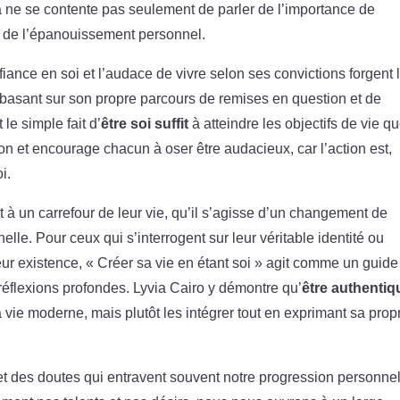
a ne se contente pas seulement de parler de l’importance de
ême de l’épanouissement personnel.
ance en soi et l’audace de vivre selon ses convictions forgent 
basant sur son propre parcours de remises en question et de
le simple fait d’
être soi suffit
à atteindre les objectifs de vie q
tion et encourage chacun à oser être audacieux, car l’action est,
i.
t à un carrefour de leur vie, qu’il s’agisse d’un changement de
lle. Pour ceux qui s’interrogent sur leur véritable identité ou
eur existence, « Créer sa vie en étant soi » agit comme un guide
 réflexions profondes. Lyvia Cairo y démontre qu’
être authentiq
 vie moderne, mais plutôt les intégrer tout en exprimant sa prop
et des doutes qui entravent souvent notre progression personnel