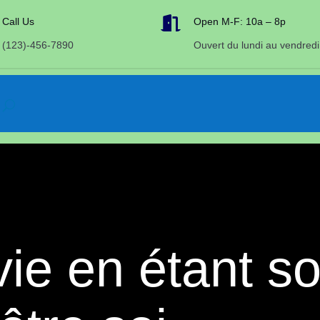

Call Us
Open M-F: 10a – 8p
(123)-456-7890
Ouvert du lundi au vendredi
ie en étant soi