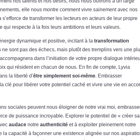
ement nos talents et nos désirs, nous nous ouvrons à un large
eignements, elle nous montre comment vivre sainement avec nos
 s’efforce de transformer les lecteurs en acteurs de leur propre
 qui respecte à la fois leurs ambitions et leurs valeurs.
énergie dynamique et positive, incitant à la
transformation
es ne sont pas des échecs, mais plutôt des tremplins vers une pl
ccompagnera dans l’initiation de votre propre dialogue intérieu
voix qui résident en chacun de nous. En fin de compte, Lyvia
ns la liberté d’
être simplement soi-même
. Embrasser
la clé pour libérer votre potentiel caché et vivre une vie en acco
ons sociales peuvent nous éloigner de notre vrai moi, embrasse
e de puissance incroyable. Explorer le potentiel de « créer sa
 avec
audace
notre
authenticité
et à exploiter pleinement notre
de la capacité à façonner une existence alignée sur nos aspirati