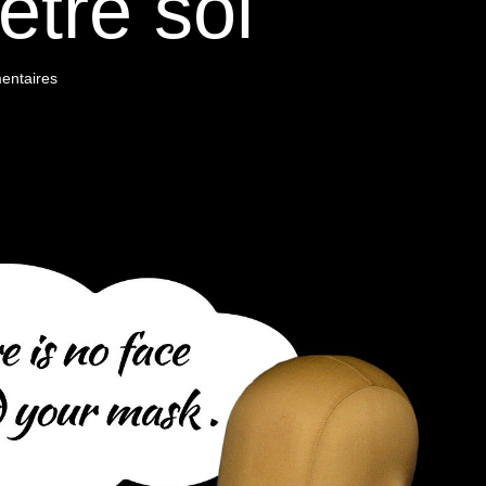
être soi
entaires