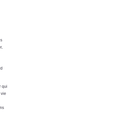
us
r,
rd
r qui
 vie
ons