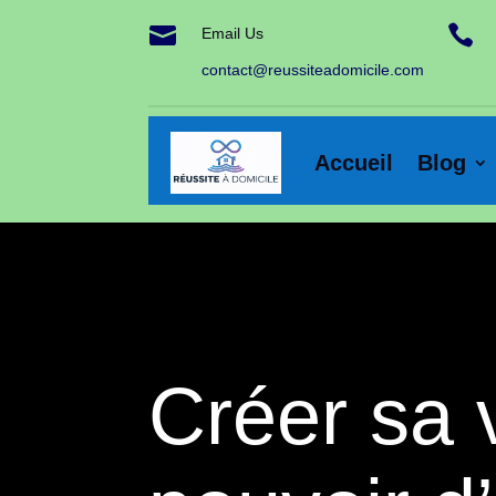


Email Us
contact@reussiteadomicile.com
Accueil
Blog
Créer sa v