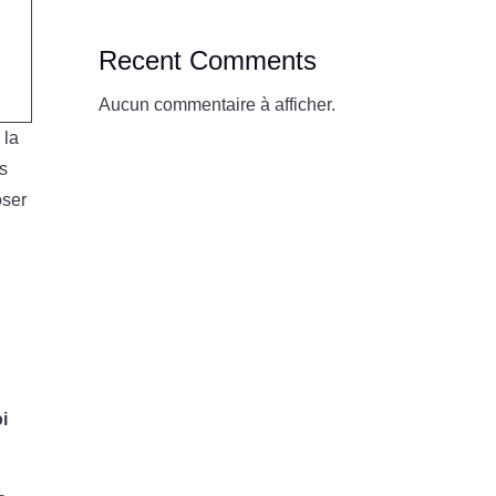
Recent Comments
Aucun commentaire à afficher.
 la
rs
oser
oi