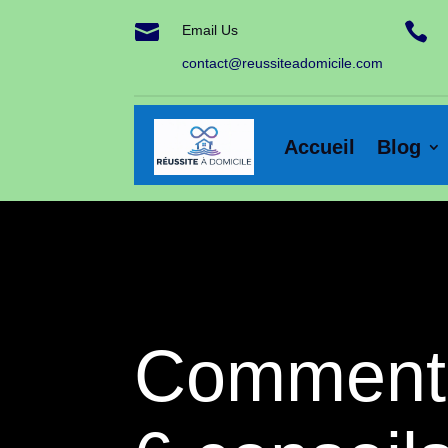


Email Us
contact@reussiteadomicile.com
Accueil
Blog
Comment v