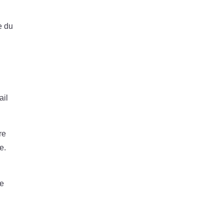
e du
ail
re
e.
de