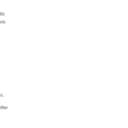
ils
ans
s.
fier