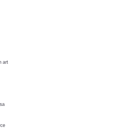
 art
 sa
rce