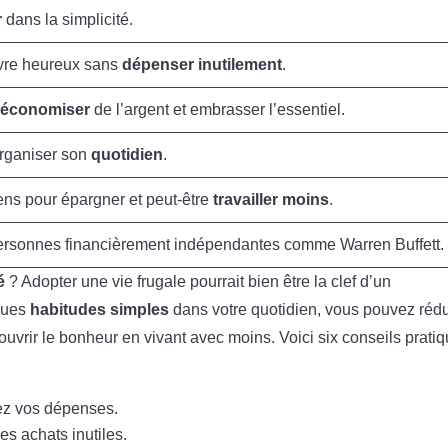
r
dans la simplicité.
vre heureux sans
dépenser inutilement
.
r
économiser
de l’argent et embrasser l’essentiel.
organiser son
quotidien
.
ns pour épargner et peut-être
travailler moins
.
rsonnes financièrement indépendantes comme Warren Buffett.
é
? Adopter une vie frugale pourrait bien être la clef d’un
ques
habitudes simples
dans votre quotidien, vous pouvez rédu
ouvrir le bonheur en vivant avec moins. Voici six conseils prati
sez vos dépenses.
es achats inutiles.