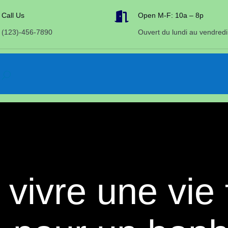

Call Us
Open M-F: 10a – 8p
(123)-456-7890
Ouvert du lundi au vendredi
ivre une vie f