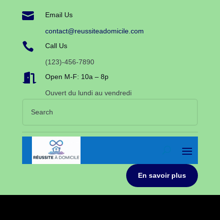

Email Us
contact@reussiteadomicile.com

Call Us
(123)-456-7890

Open M-F: 10a – 8p
Ouvert du lundi au vendredi
En savoir plus