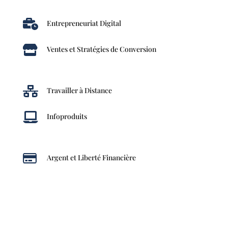

Entrepreneuriat Digital

Ventes et Stratégies de Conversion

Travailler à Distance

Infoproduits

Argent et Liberté Financière