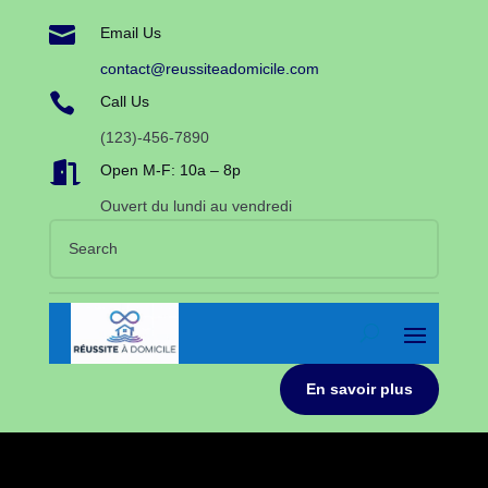

Email Us
contact@reussiteadomicile.com

Call Us
(123)-456-7890

Open M-F: 10a – 8p
Ouvert du lundi au vendredi
En savoir plus