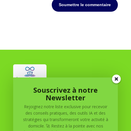
Soumettre le commentaire
Souscrivez à notre
Réussite à Domicile
Newsletter
Rejoignez notre liste exclusive pour recevoir
Réussite à Domicile est votre partenaire de confiance
des conseils pratiques, des outils IA et des
pour atteindre vos objectifs depuis le confort de votre
stratégies qui transformeront votre activité à
maison. Nous offrons des solutions personnalisées pour
domicile. 🚀 Restez à la pointe avec nos
vous aider à réussir.