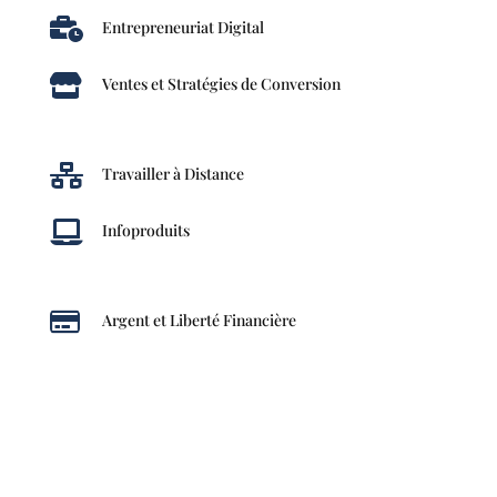

Entrepreneuriat Digital

Ventes et Stratégies de Conversion

Travailler à Distance

Infoproduits

Argent et Liberté Financière