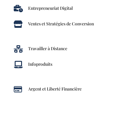

Entrepreneuriat Digital

Ventes et Stratégies de Conversion

Travailler à Distance

Infoproduits

Argent et Liberté Financière