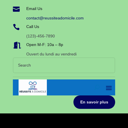

Email Us
contact@reussiteadomicile.com

Call Us
(123)-456-7890

Open M-F: 10a – 8p
Ouvert du lundi au vendredi
En savoir plus