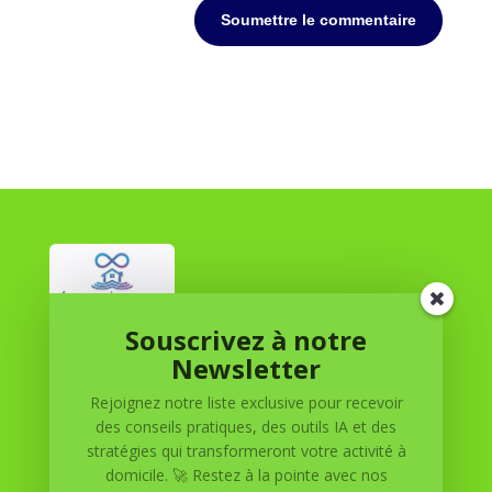
Soumettre le commentaire
Souscrivez à notre
Réussite à Domicile
Newsletter
Rejoignez notre liste exclusive pour recevoir
Réussite à Domicile est votre partenaire de confiance
des conseils pratiques, des outils IA et des
pour atteindre vos objectifs depuis le confort de votre
stratégies qui transformeront votre activité à
maison. Nous offrons des solutions personnalisées pour
domicile. 🚀 Restez à la pointe avec nos
vous aider à réussir.