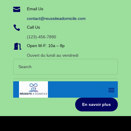

Email Us
contact@reussiteadomicile.com

Call Us
(123)-456-7890

Open M-F: 10a – 8p
Ouvert du lundi au vendredi
En savoir plus