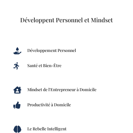
Développent Personnel et Mindset

Développement Personnel

Santé et Bien-Être

Mindset de l'Entrepreneur à Domicile

Productivité à Domicile

Le Rebelle Intelligent