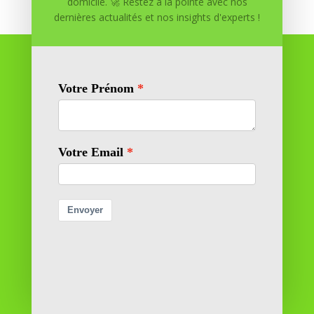
domicile. 🚀 Restez à la pointe avec nos
dernières actualités et nos insights d'experts !
Réussite à Domicile
Réussite à Domicile est votre partenaire de confiance
pour atteindre vos objectifs depuis le confort de votre
maison. Nous offrons des solutions personnalisées pour
vous aider à réussir.
SOMMAIRE DU SITE