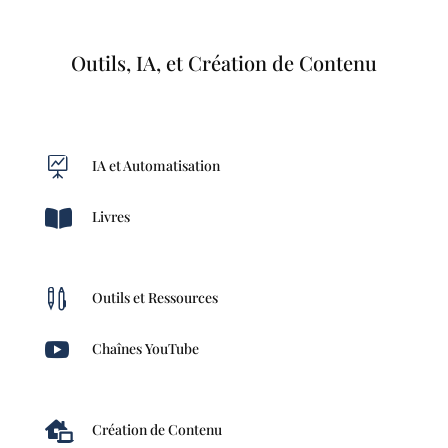
Outils, IA, et Création de Contenu

IA et Automatisation

Livres

Outils et Ressources

Chaînes YouTube

Création de Contenu