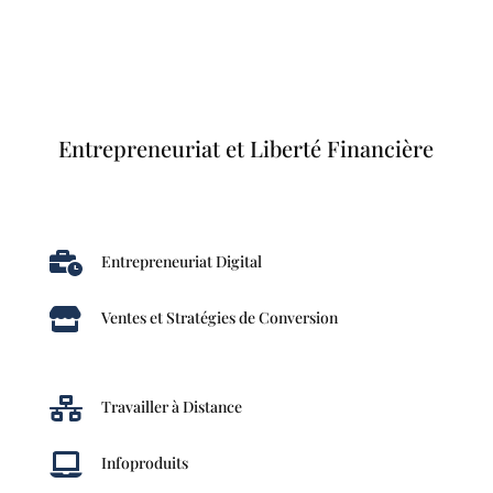
Entrepreneuriat et Liberté Financière

Entrepreneuriat Digital

Ventes et Stratégies de Conversion

Travailler à Distance

Infoproduits