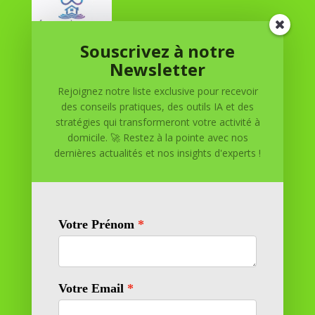
Souscrivez à notre
Réussite à Domicile
Newsletter
Rejoignez notre liste exclusive pour recevoir
Réussite à Domicile est votre partenaire de confiance
des conseils pratiques, des outils IA et des
pour atteindre vos objectifs depuis le confort de votre
stratégies qui transformeront votre activité à
maison. Nous offrons des solutions personnalisées pour
domicile. 🚀 Restez à la pointe avec nos
vous aider à réussir.
dernières actualités et nos insights d'experts !
SOMMAIRE DU SITE
Adresse
11 rue Richelieu
69100 VILLEURBANNE