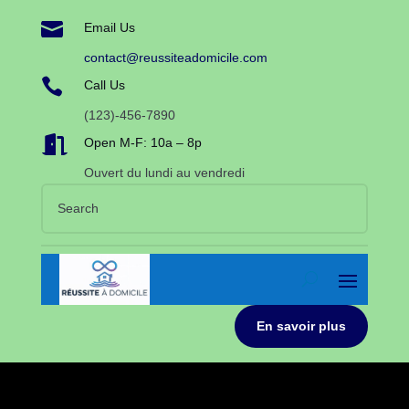

Email Us
contact@reussiteadomicile.com

Call Us
(123)-456-7890

Open M-F: 10a – 8p
Ouvert du lundi au vendredi
En savoir plus