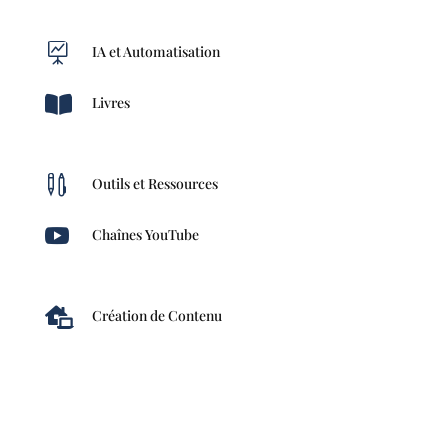

IA et Automatisation

Livres

Outils et Ressources

Chaînes YouTube

Création de Contenu