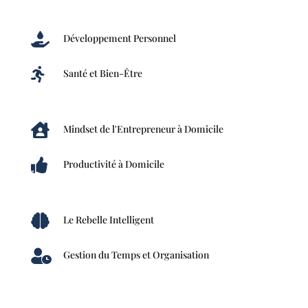

Développement Personnel

Santé et Bien-Être

Mindset de l'Entrepreneur à Domicile

Productivité à Domicile

Le Rebelle Intelligent

Gestion du Temps et Organisation