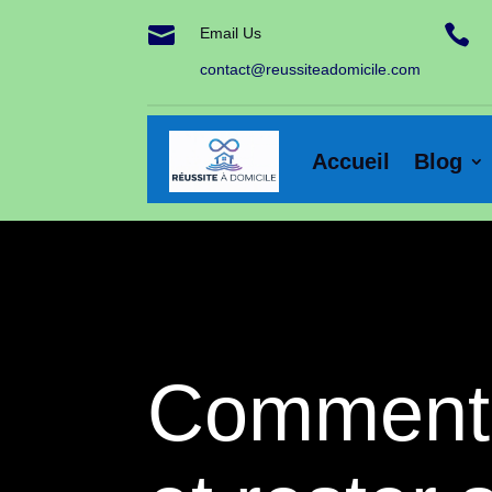


Email Us
contact@reussiteadomicile.com
Accueil
Blog
Comment 