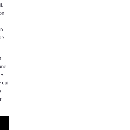
f,
ion
en
 de
t
 une
es.
e qui
s
on