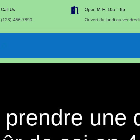

Call Us
Open M-F: 10a – 8p
(123)-456-7890
Ouvert du lundi au vendredi
prendre une d