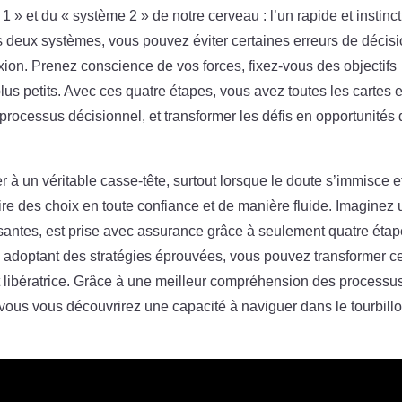
 et du « système 2 » de notre cerveau : l’un rapide et instincti
 ces deux systèmes, vous pouvez éviter certaines erreurs de décis
xion. Prenez conscience de vos forces, fixez-vous des objectifs
lus petits. Avec ces quatre étapes, vous avez toutes les cartes 
rocessus décisionnel, et transformer les défis en opportunités
 à un véritable casse-tête, surtout lorsque le doute s’immisce e
aire des choix en toute confiance et de manière fluide. Imaginez
santes, est prise avec assurance grâce à seulement quatre étap
n adoptant des stratégies éprouvées, vous pouvez transformer c
et libératrice. Grâce à une meilleur compréhension des processu
 vous vous découvrirez une capacité à naviguer dans le tourbill