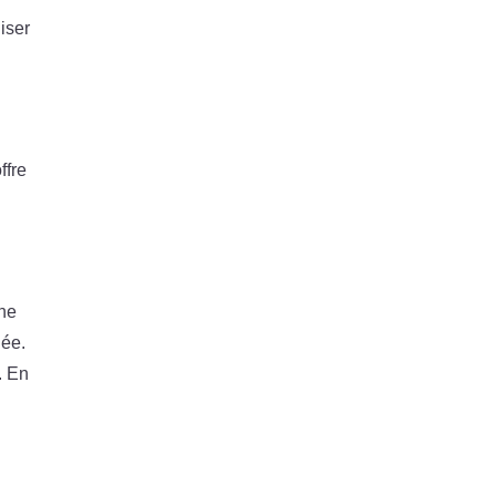
iser
ffre
une
dée.
. En