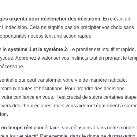
es urgents pour déclencher des décisions
. En créant un
’indécision. Cela ne signifie pas de précipiter vos choix sans
 opportunités nécessitent une action rapide.
e le
système 1 et le système 2
. Le premier est intuitif et rapide,
lytique. Apprenez à valoriser vos instincts tout en prenant le te
 nécessaire.
ntielle qui peut transformer votre vie de manière radicale.
nombreux doutes et hésitations. Pour prendre des décisions
 votre confiance en vous, il est crucial de suivre certaines étape
 vers des choix éclairés, mais vous aideront également à surm
ion.
en temps réel
pour éclairer vos décisions. Dans notre monde 
être à jour et réactif. Par exemple, dans le domaine du marketing,