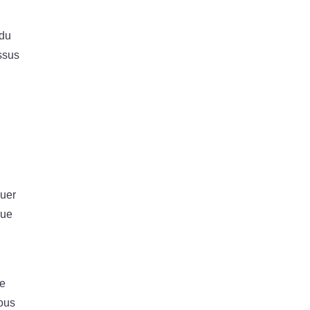
 du
essus
guer
Que
ne
vous