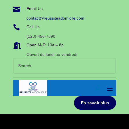

Email Us
contact@reussiteadomicile.com

Call Us
(123)-456-7890

Open M-F: 10a – 8p
Ouvert du lundi au vendredi
En savoir plus