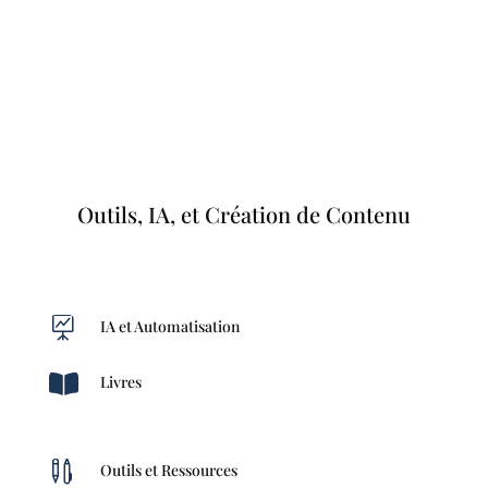
Outils, IA, et Création de Contenu

IA et Automatisation

Livres

Outils et Ressources