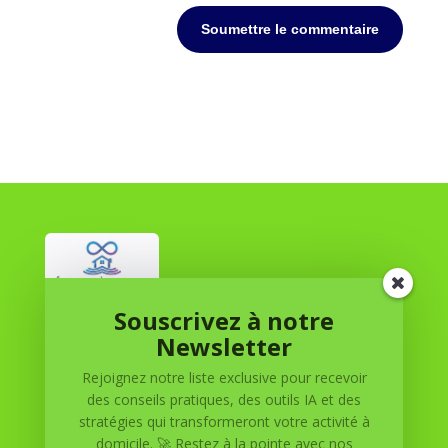
Soumettre le commentaire
Souscrivez à notre
Réussite à Domicile
Newsletter
Rejoignez notre liste exclusive pour recevoir
Réussite à Domicile est votre partenaire de confiance
des conseils pratiques, des outils IA et des
pour atteindre vos objectifs depuis le confort de votre
stratégies qui transformeront votre activité à
maison. Nous offrons des solutions personnalisées pour
domicile. 🚀 Restez à la pointe avec nos