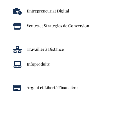

Entrepreneuriat Digital

Ventes et Stratégies de Conversion

Travailler à Distance

Infoproduits

Argent et Liberté Financière