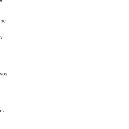
re
nne
es
 vos
rs