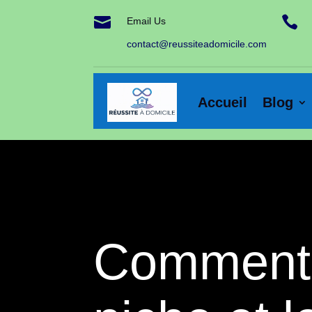


Email Us
contact@reussiteadomicile.com
Accueil
Blog
Comment 