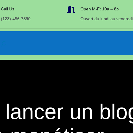

Call Us
Open M-F: 10a – 8p
(123)-456-7890
Ouvert du lundi au vendredi
lancer un blo