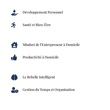

Développement Personnel

Santé et Bien-Être

Mindset de l'Entrepreneur à Domicile

Productivité à Domicile

Le Rebelle Intelligent

Gestion du Temps et Organisation