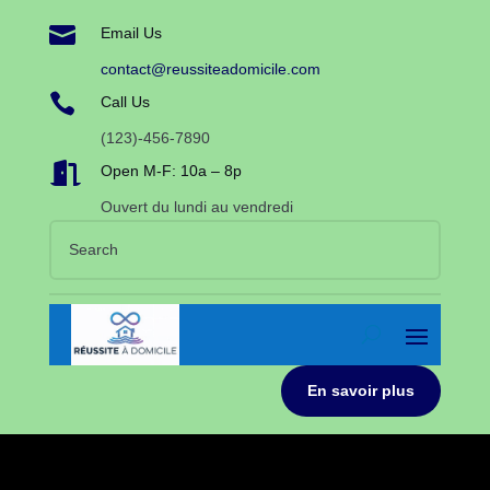

Email Us
contact@reussiteadomicile.com

Call Us
(123)-456-7890

Open M-F: 10a – 8p
Ouvert du lundi au vendredi
En savoir plus