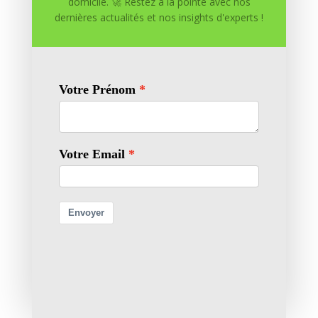
domicile. 🚀 Restez à la pointe avec nos
dernières actualités et nos insights d'experts !
0 commentaires
Soumettre un commentaire
Votre adresse e-mail ne sera pas publiée.
Les champs
obligatoires sont indiqués avec
*