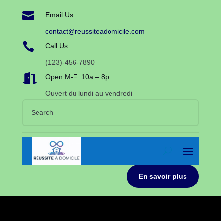

Email Us
contact@reussiteadomicile.com

Call Us
(123)-456-7890

Open M-F: 10a – 8p
Ouvert du lundi au vendredi
En savoir plus