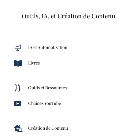
Outils, IA, et Création de Contenu

IA et Automatisation

Livres

Outils et Ressources

Chaînes YouTube

Création de Contenu