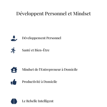
Développent Personnel et Mindset

Développement Personnel

Santé et Bien-Être

Mindset de l'Entrepreneur à Domicile

Productivité à Domicile

Le Rebelle Intelligent