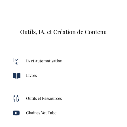
Outils, IA, et Création de Contenu

IA et Automatisation

Livres

Outils et Ressources

Chaînes YouTube