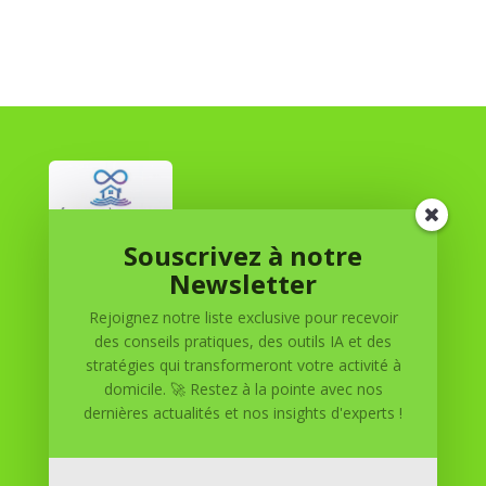
Souscrivez à notre
Réussite à Domicile
Newsletter
Rejoignez notre liste exclusive pour recevoir
Réussite à Domicile est votre partenaire de confiance
des conseils pratiques, des outils IA et des
pour atteindre vos objectifs depuis le confort de votre
stratégies qui transformeront votre activité à
maison. Nous offrons des solutions personnalisées pour
domicile. 🚀 Restez à la pointe avec nos
vous aider à réussir.
dernières actualités et nos insights d'experts !
SOMMAIRE DU SITE