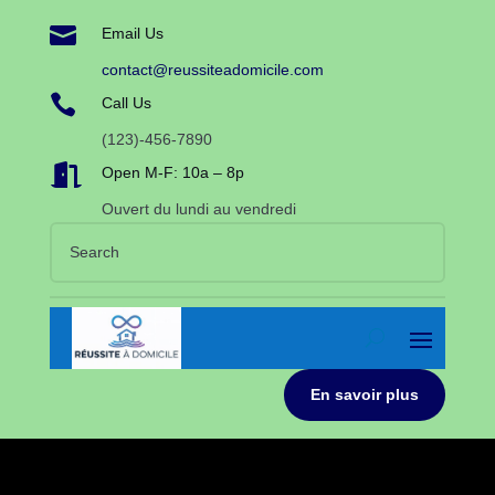

Email Us
contact@reussiteadomicile.com

Call Us
(123)-456-7890

Open M-F: 10a – 8p
Ouvert du lundi au vendredi
En savoir plus