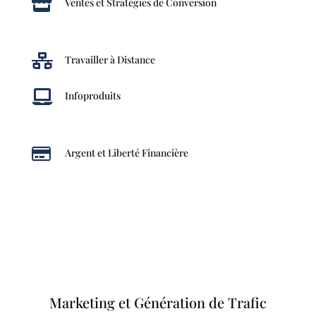

Ventes et Stratégies de Conversion

Travailler à Distance

Infoproduits

Argent et Liberté Financière
Marketing et Génération de Trafic