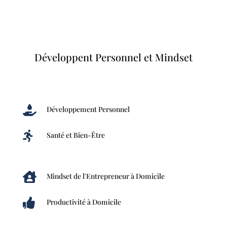
Développent Personnel et Mindset

Développement Personnel

Santé et Bien-Être

Mindset de l'Entrepreneur à Domicile

Productivité à Domicile