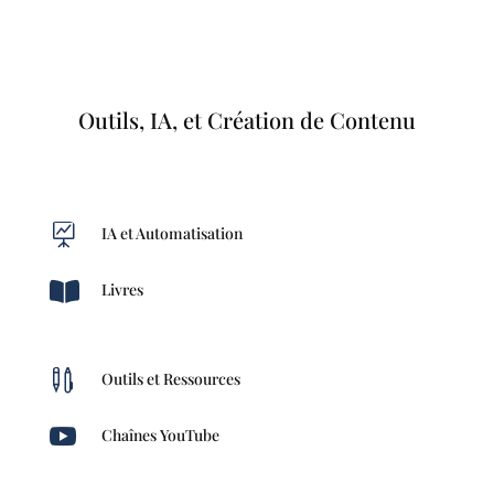
Outils, IA, et Création de Contenu

IA et Automatisation

Livres

Outils et Ressources

Chaînes YouTube