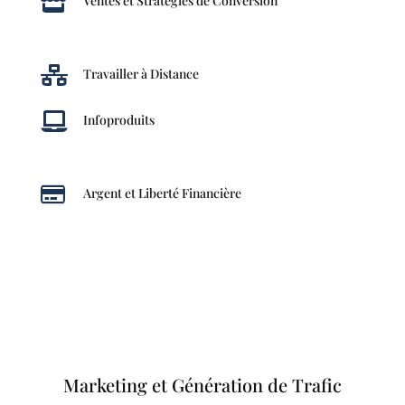

Ventes et Stratégies de Conversion

Travailler à Distance

Infoproduits

Argent et Liberté Financière
Marketing et Génération de Trafic