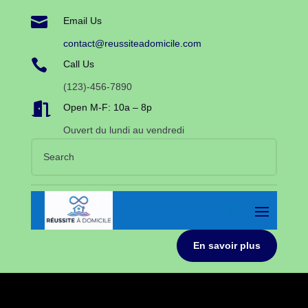

Email Us
contact@reussiteadomicile.com

Call Us
(123)-456-7890

Open M-F: 10a – 8p
Ouvert du lundi au vendredi
En savoir plus