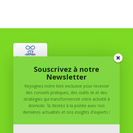
Souscrivez à notre
Réussite à Domicile
Newsletter
Rejoignez notre liste exclusive pour recevoir
Réussite à Domicile est votre partenaire de confiance
des conseils pratiques, des outils IA et des
pour atteindre vos objectifs depuis le confort de votre
stratégies qui transformeront votre activité à
maison. Nous offrons des solutions personnalisées pour
domicile. 🚀 Restez à la pointe avec nos
vous aider à réussir.
dernières actualités et nos insights d'experts !
SOMMAIRE DU SITE