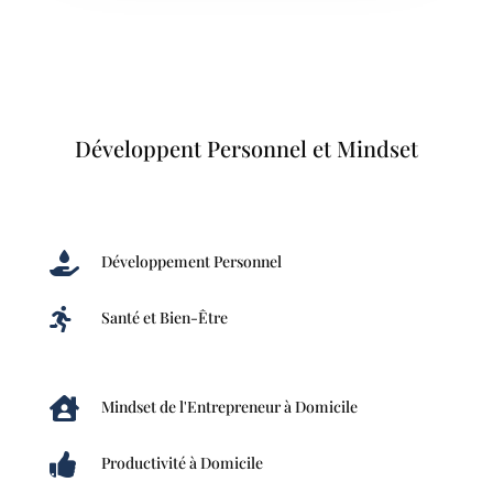
Développent Personnel et Mindset

Développement Personnel

Santé et Bien-Être

Mindset de l'Entrepreneur à Domicile

Productivité à Domicile