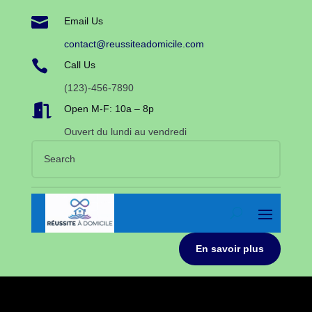

Email Us
contact@reussiteadomicile.com

Call Us
(123)-456-7890

Open M-F: 10a – 8p
Ouvert du lundi au vendredi
En savoir plus