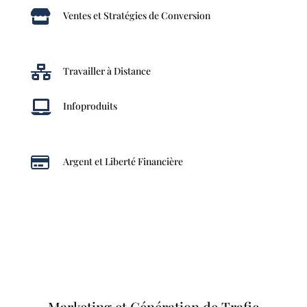

Ventes et Stratégies de Conversion

Travailler à Distance

Infoproduits

Argent et Liberté Financière
Marketing et Génération de Trafic