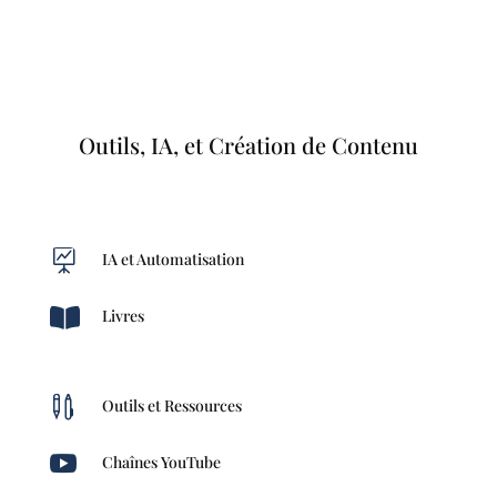
Outils, IA, et Création de Contenu

IA et Automatisation

Livres

Outils et Ressources

Chaînes YouTube