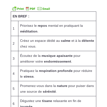
EN BREF :
Priorisez le
repos
mental en pratiquant la
1
méditation
.
Créez un espace dédié au
calme
et à la
détente
2
chez vous.
Écoutez de la
musique apaisante
pour
3
améliorer votre
endormissement
.
Pratiquez la
respiration profonde
pour réduire
4
le
stress
.
Promenez-vous dans la
nature
pour puiser dans
5
une source de
sérénité
.
Dégustez une
tisane
relaxante en fin de
6
journée
.