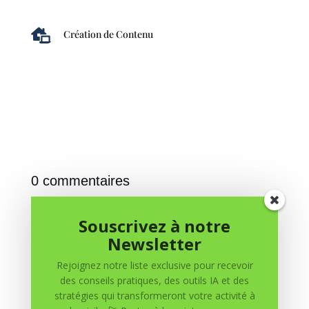

Création de Contenu
0 commentaires
Soumettre un commentaire
Souscrivez à notre
Votre adresse e-mail ne sera pas publiée.
Les champs
Newsletter
obligatoires sont indiqués avec
*
Rejoignez notre liste exclusive pour recevoir
des conseils pratiques, des outils IA et des
stratégies qui transformeront votre activité à