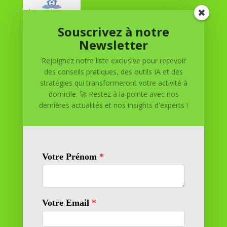
Souscrivez à notre
Réussite à Domicile
Newsletter
Rejoignez notre liste exclusive pour recevoir
Réussite à Domicile est votre partenaire de confiance
des conseils pratiques, des outils IA et des
pour atteindre vos objectifs depuis le confort de votre
stratégies qui transformeront votre activité à
maison. Nous offrons des solutions personnalisées pour
domicile. 🚀 Restez à la pointe avec nos
vous aider à réussir.
dernières actualités et nos insights d'experts !
SOMMAIRE DU SITE
Adresse
11 rue Richelieu
69100 VILLEURBANNE
Contactez-nous