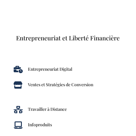
Entrepreneuriat et Liberté Financière

Entrepreneuriat Digital

Ventes et Stratégies de Conversion

Travailler à Distance

Infoproduits