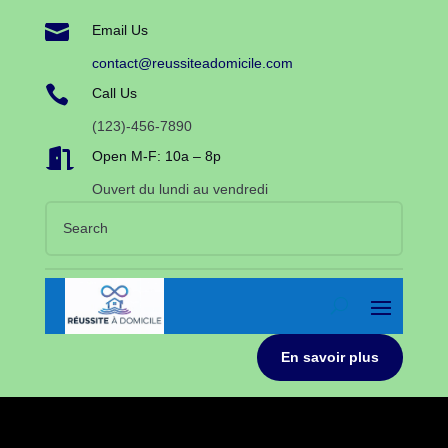

Email Us
contact@reussiteadomicile.com

Call Us
(123)-456-7890

Open M-F: 10a – 8p
Ouvert du lundi au vendredi
En savoir plus