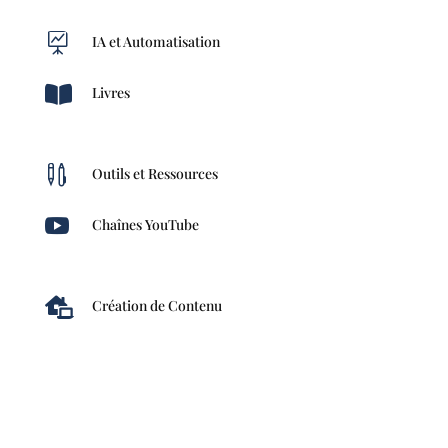

IA et Automatisation

Livres

Outils et Ressources

Chaînes YouTube

Création de Contenu