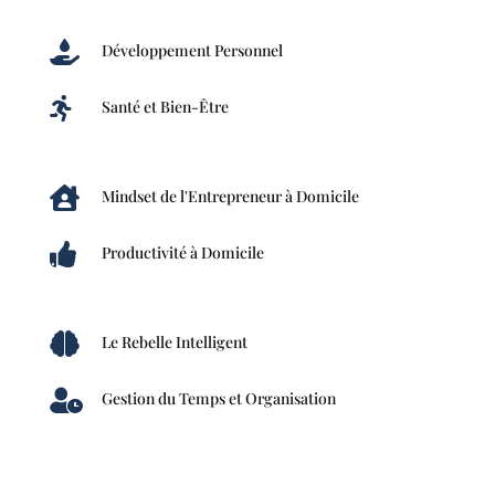

Développement Personnel

Santé et Bien-Être

Mindset de l'Entrepreneur à Domicile

Productivité à Domicile

Le Rebelle Intelligent

Gestion du Temps et Organisation