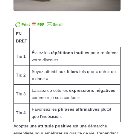
EN
BREF
Évitez les
répétitions inutiles
pour renforcer
Tic 1
votre discours.
Soyez attentif aux
fillers
tels que « euh » ou
Tic 2
« donc ».
Laissez de côté les
expressions négatives
Tic 3
comme « je suis confus ».
Favorisez les
phrases affirmatives
plutôt
Tic 4
que l’indécision.
Adopter une
attitude positive
est une démarche
essentielle pour améliorer sa qualité de vie. Cependant,