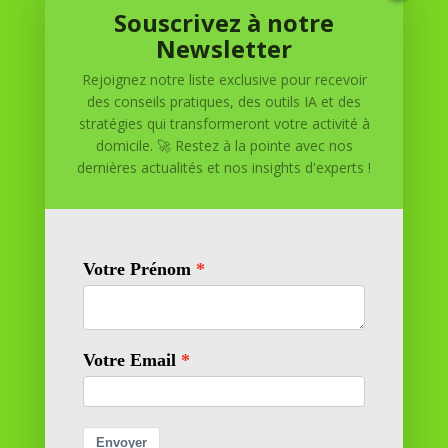
Souscrivez à notre
Réussite à Domicile
Newsletter
Rejoignez notre liste exclusive pour recevoir
Réussite à Domicile est votre partenaire de confiance
des conseils pratiques, des outils IA et des
pour atteindre vos objectifs depuis le confort de votre
stratégies qui transformeront votre activité à
maison. Nous offrons des solutions personnalisées pour
domicile. 🚀 Restez à la pointe avec nos
vous aider à réussir.
dernières actualités et nos insights d'experts !
SOMMAIRE DU SITE
Adresse
11 rue Richelieu
69100 VILLEURBANNE
Contactez-nous
contact@reussiteadomicile.com