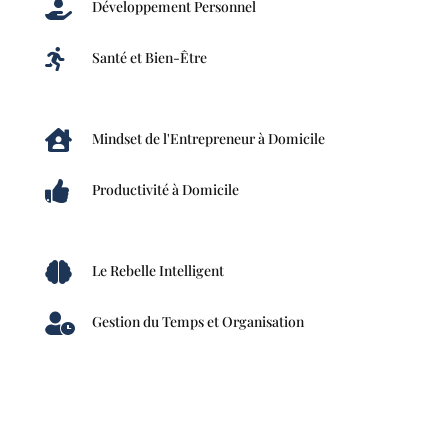

Développement Personnel

Santé et Bien-Être

Mindset de l'Entrepreneur à Domicile

Productivité à Domicile

Le Rebelle Intelligent

Gestion du Temps et Organisation