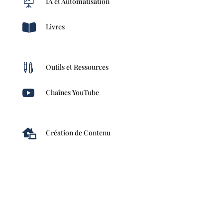

IA et Automatisation

Livres

Outils et Ressources

Chaînes YouTube

Création de Contenu