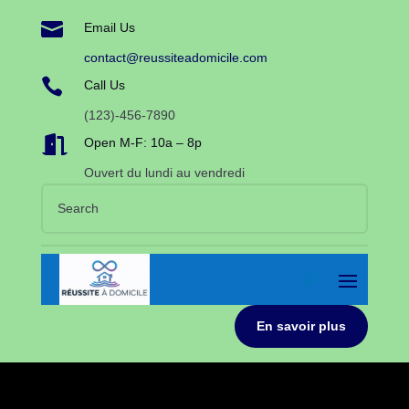

Email Us
contact@reussiteadomicile.com

Call Us
(123)-456-7890

Open M-F: 10a – 8p
Ouvert du lundi au vendredi
En savoir plus