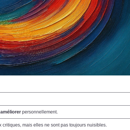
’
améliorer
personnellement.
 critiques, mais elles ne sont pas toujours nuisibles.