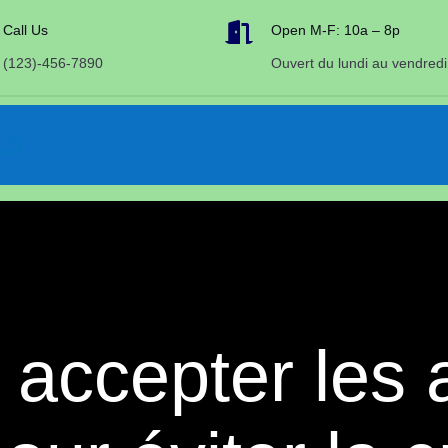

Call Us
Open M-F: 10a – 8p
(123)-456-7890
Ouvert du lundi au vendredi
ccepter les a