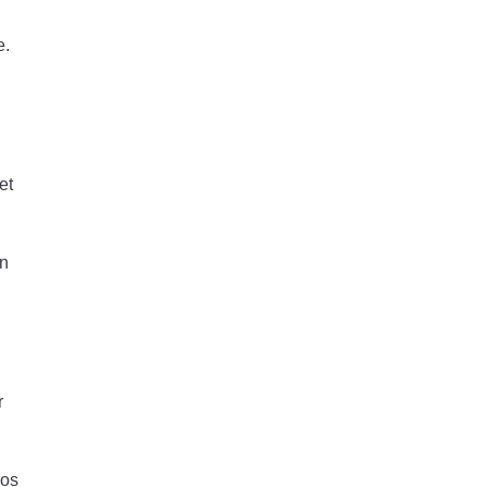
e.
et
un
r
nos