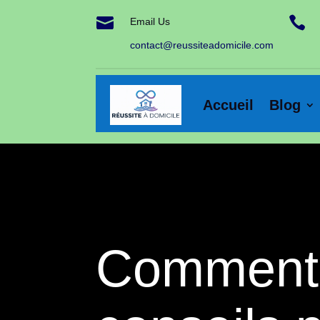


Email Us
contact@reussiteadomicile.com
Accueil
Blog
Comment a